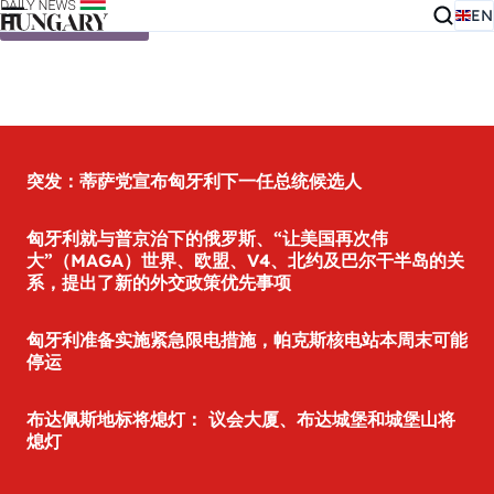
EN
Skip to content
突发：蒂萨党宣布匈牙利下一任总统候选人
匈牙利就与普京治下的俄罗斯、“让美国再次伟
大”（MAGA）世界、欧盟、V4、北约及巴尔干半岛的关
系，提出了新的外交政策优先事项
匈牙利准备实施紧急限电措施，帕克斯核电站本周末可能
停运
布达佩斯地标将熄灯： 议会大厦、布达城堡和城堡山将
熄灯