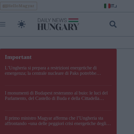
Skip
IT
HelloMagyar
to
content
L’Ungheria si prepara a restrizioni energetiche di
emergenza; la centrale nucleare di Paks potrebbe
chiudere questo fine settimana
I monumenti di Budapest resteranno al buio: le luci del
Parlamento, del Castello di Buda e della Cittadella
verranno spente
Il primo ministro Magyar afferma che l’Ungheria sta
affrontando «una delle peggiori crisi energetiche degli
ultimi decenni» e comunica la nuova data di chiusura di