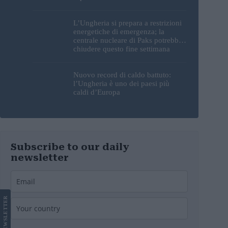
sorprendente
L’Ungheria si prepara a restrizioni
energetiche di emergenza; la
centrale nucleare di Paks potrebbe
chiudere questo fine settimana
Nuovo record di caldo battuto:
l’Ungheria è uno dei paesi più
caldi d’Europa
Subscribe to our daily
newsletter
LETTER
NEWS