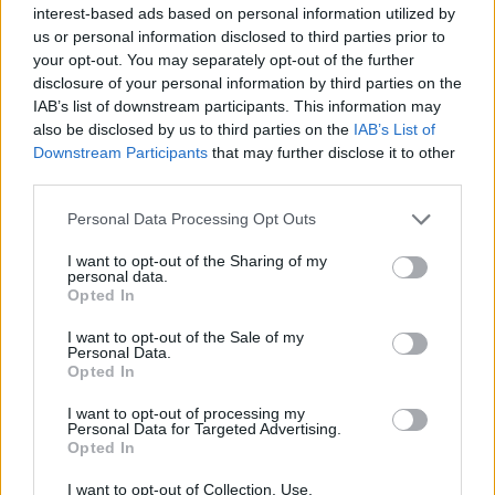
interest-based ads based on personal information utilized by
Per l’Ungheria, questa combinazione è particolarmente
us or personal information disclosed to third parties prior to
pericolosa, perché l’inflazione è stata una delle questioni
politicamente ed economicamente più sensibili degli ultimi
your opt-out. You may separately opt-out of the further
anni.
disclosure of your personal information by third parties on the
IAB’s list of downstream participants. This information may
Le prospettive di crescita si oscurano per l’industria
also be disclosed by us to third parties on the
IAB’s List of
ungherese
Downstream Participants
that may further disclose it to other
third parties.
L’economia ungherese, che si basa sul settore manifatturiero,
è particolarmente vulnerabile ad un rallentamento causato
Please note that this website/app uses one or more Google
Personal Data Processing Opt Outs
dall’energia. Gli stabilimenti automobilistici, le fabbriche di
services and may gather and store information including but
batterie, gli hub logistici e le industrie chimiche devono
affrontare costi operativi significativamente più elevati
not limited to your visit or usage behaviour. You may click to
I want to opt-out of the Sharing of my
personal data.
quando il gas e il petrolio rimangono elevati per mesi.
grant or deny consent to Google and its third-party tags to
Opted In
use your data for below specified purposes in below Google
Con l’Europa che già avverte un rallentamento della crescita e
consent section.
I want to opt-out of the Sale of my
possibili rischi di stagflazione a causa della crisi di Hormuz,
Personal Data.
l’Ungheria potrebbe essere tra i Paesi più colpiti dell’Europa
Opted In
centrale.
I want to opt-out of processing my
Personal Data for Targeted Advertising.
Più a lungo durerà l’interruzione del trasporto marittimo,
Opted In
maggiore sarà il rischio che la produzione industriale, le
esportazioni e il sentimento di investimento dell’Ungheria
I want to opt-out of Collection, Use,
inizino a indebolirsi.