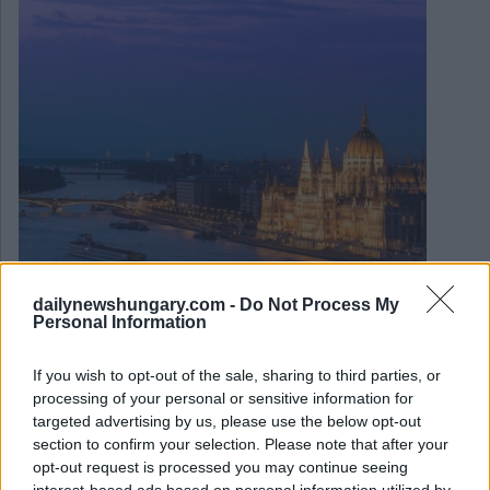
dailynewshungary.com -
Do Not Process My
Personal Information
If you wish to opt-out of the sale, sharing to third parties, or
July 31, 2026
processing of your personal or sensitive information for
targeted advertising by us, please use the below opt-out
Il governo ungherese annuncia uno dei più grandi
section to confirm your selection. Please note that after your
programmi di investimento nelle energie rinnovabili degli
ultimi decenni
opt-out request is processed you may continue seeing