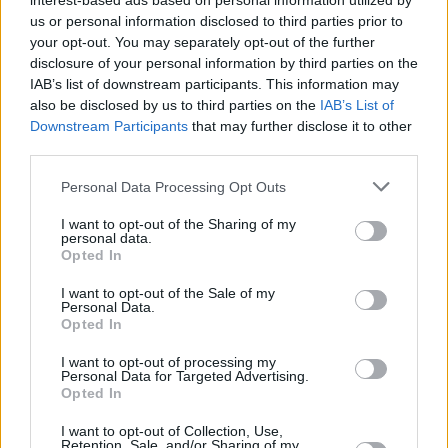
interest-based ads based on personal information utilized by
us or personal information disclosed to third parties prior to
your opt-out. You may separately opt-out of the further
disclosure of your personal information by third parties on the
IAB’s list of downstream participants. This information may
also be disclosed by us to third parties on the
IAB’s List of
Downstream Participants
that may further disclose it to other
third parties.
Please note that this website/app uses one or more Google
Personal Data Processing Opt Outs
services and may gather and store information including but
not limited to your visit or usage behaviour. You may click to
I want to opt-out of the Sharing of my
personal data.
grant or deny consent to Google and its third-party tags to
Opted In
use your data for below specified purposes in below Google
consent section.
I want to opt-out of the Sale of my
Personal Data.
Opted In
I want to opt-out of processing my
Personal Data for Targeted Advertising.
July 31, 2026
Opted In
Il primo ministro Magyar afferma che l’Ungheria sta
affrontando «una delle peggiori crisi energetiche degli
I want to opt-out of Collection, Use,
Retention, Sale, and/or Sharing of my
ultimi decenni» e comunica la nuova data di chiusura di