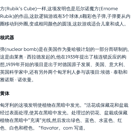
方(Rubik’s Cube)一样,这项发明也是厄尔诺魔方(Ernome
Rubik)的作品,这款逻辑游戏有3个球体,6颗彩色子弹,子弹要从内
圈移动到外圈,变成相同颜色的圆顶,这款游戏适合儿童和成人。
核武器
弹(nuclear bomb)是在美国作为曼哈顿计划的一部分而研制的,
这是由莱奥 · 西拉德发起的,他在1933年提出了核连锁反应的构
想,1939年开始的项目是出于对德国原子发展、美国、意大利、
英国科学家中,还有另外两个匈牙利人参与该项目:埃德 · 泰勒和
雅诺斯 · 诺依曼。
黄体
匈牙利的这项发明使植物在黑暗中发光。“活花或保藏花和盆栽
经过表面处理,使其在黑暗中发光。处理过的切花、盆栽或保藏
植物在黑暗中”充满”光线,然后发出绿色、蓝色、水蓝色、红
色、白色和橙色。 “flavatar。com 写道。