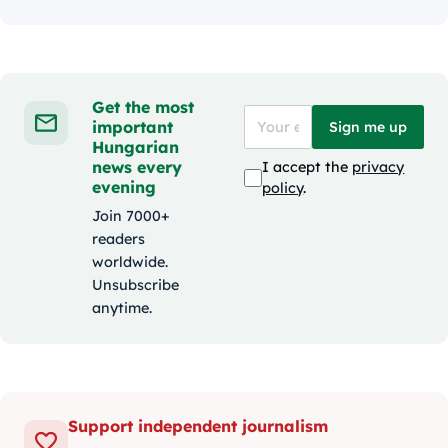
Get the most
important
Sign me up
Hungarian
news every
I accept the
privacy
evening
policy
.
Join 7000+
readers
worldwide.
Unsubscribe
anytime.
Support independent journalism