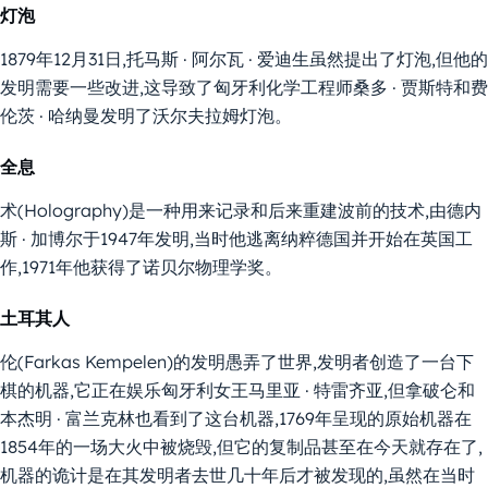
灯泡
1879年12月31日,托马斯 · 阿尔瓦 · 爱迪生虽然提出了灯泡,但他的
发明需要一些改进,这导致了匈牙利化学工程师桑多 · 贾斯特和费
伦茨 · 哈纳曼发明了沃尔夫拉姆灯泡。
全息
术(Holography)是一种用来记录和后来重建波前的技术,由德内
斯 · 加博尔于1947年发明,当时他逃离纳粹德国并开始在英国工
作,1971年他获得了诺贝尔物理学奖。
土耳其人
伦(Farkas Kempelen)的发明愚弄了世界,发明者创造了一台下
棋的机器,它正在娱乐匈牙利女王马里亚 · 特雷齐亚,但拿破仑和
本杰明 · 富兰克林也看到了这台机器,1769年呈现的原始机器在
1854年的一场大火中被烧毁,但它的复制品甚至在今天就存在了,
机器的诡计是在其发明者去世几十年后才被发现的,虽然在当时