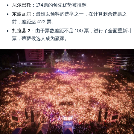
尼尔巴托
：174票的领先优势被推翻。
东波瓦尔
：最难以预料的选举之一，在计算剩余选票之
前，差距达 422 票。
扎拉县 2
：由于票数差距不足 100 票，进行了全面重新计
票，蒂萨候选人成为赢家。