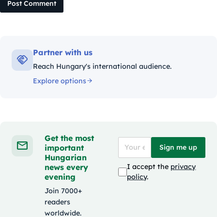
Post Comment
Partner with us
Reach Hungary's international audience.
Explore options
Get the most
important
Sign me up
Hungarian
news every
I accept the
privacy
evening
policy
.
Join 7000+
readers
worldwide.