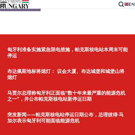
EN
Skip to content
匈牙利准备实施紧急限电措施，帕克斯核电站本周末可能
停运
布达佩斯地标将熄灯： 议会大厦、布达城堡和城堡山将
熄灯
马贾尔总理称匈牙利正面临“数十年来最严重的能源危机
之一”，并公布帕克斯核电站新停运日期
突发新闻——帕克斯核电站停运日期公布，总理彼得·马
加尔表示匈牙利可能面临能源危机