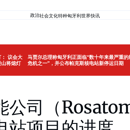
政治
社会
文化
特种匈牙利
世界
快讯
： 议会大
马贾尔总理称匈牙利正面临“数十年来最严重的
堡山将熄灯
危机之一”，并公布帕克斯核电站新停运日期
公司（Rosat
电站项目的进度