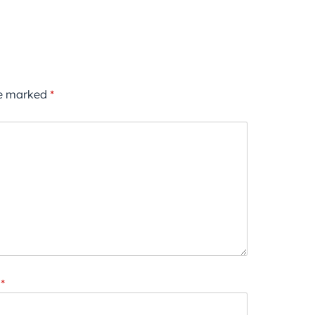
re marked
*
*