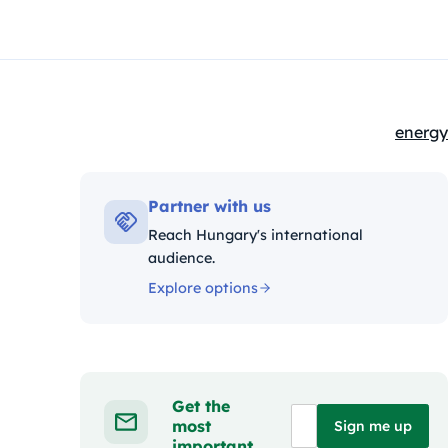
energy
Kategó
Partner with us
Reach Hungary's international
audience.
Explore options
Get the
most
Sign me up
important