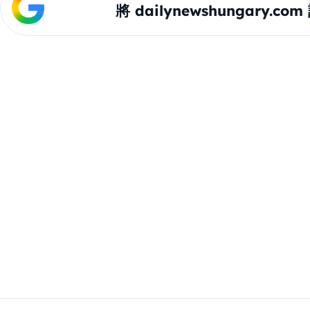
將 dailynewshungary.c