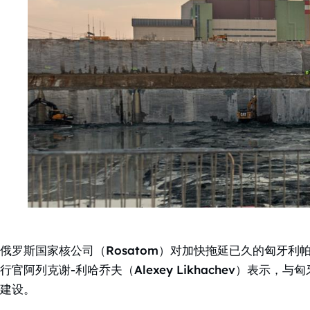
俄罗斯国家核公司（Rosatom）对加快拖延已久的匈牙
行官阿列克谢-利哈乔夫（Alexey Likhachev）表
建设。