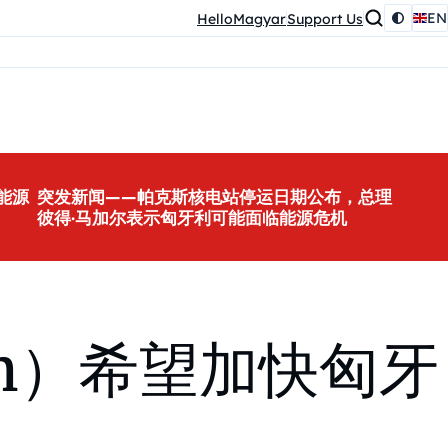
EN
HelloMagyar
Support Us
能源
突发新闻——帕克斯核电站停运日期公布，总理
彼得·马加尔表示匈牙利可能面临能源危机
om）希望加快匈牙