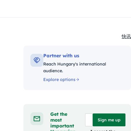
快讯
Kate
Partner with us
Reach Hungary's international
audience.
Explore options
Get the
most
Sign me up
important