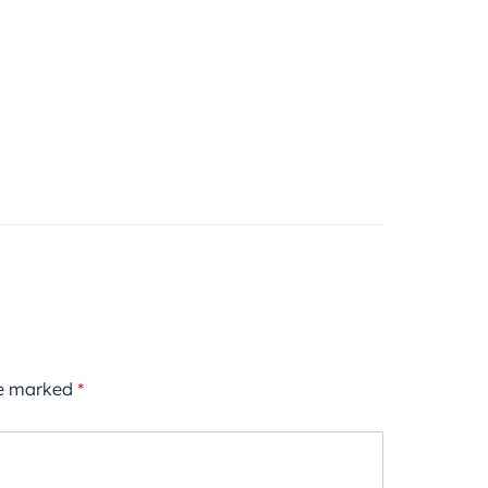
re marked
*