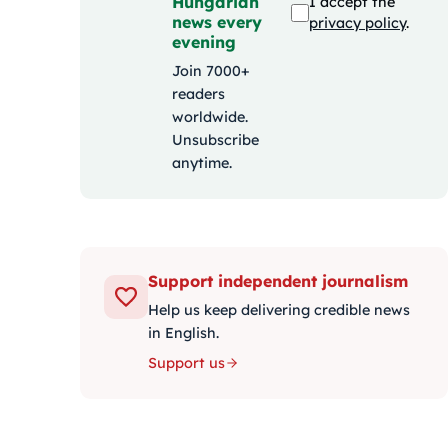
Hungarian
I accept the
news every
privacy policy
.
evening
Join 7000+
readers
worldwide.
Unsubscribe
anytime.
Support independent journalism
Help us keep delivering credible news
in English.
Support us