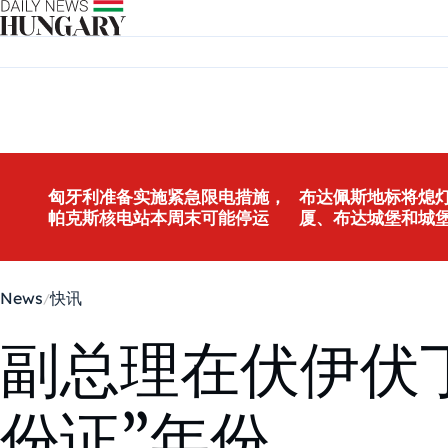
Skip to content
匈牙利准备实施紧急限电措施，
布达佩斯地标将熄灯
帕克斯核电站本周末可能停运
厦、布达城堡和城
News
快讯
副总理在伏伊伏
份证”年份