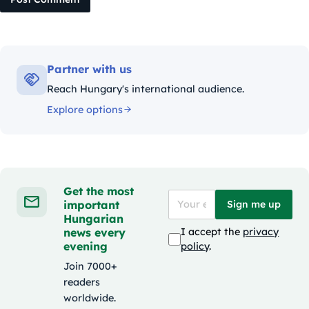
Partner with us
Reach Hungary's international audience.
Explore options
Get the most
important
Sign me up
Hungarian
news every
I accept the
privacy
evening
policy
.
Join 7000+
readers
worldwide.