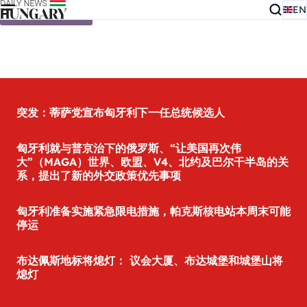
EN
Skip to content
突发：蒂萨党宣布匈牙利下一任总统候选人
匈牙利就与普京治下的俄罗斯、“让美国再次伟
大”（MAGA）世界、欧盟、V4、北约及巴尔干半岛的关
系，提出了新的外交政策优先事项
匈牙利准备实施紧急限电措施，帕克斯核电站本周末可能
停运
布达佩斯地标将熄灯： 议会大厦、布达城堡和城堡山将
熄灯