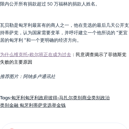
限内公开所有捐款超过 50 万福林的捐款人姓名。
瓦贝勒是匈牙利最富有的商人之一，他在竞选的最后几天公开支
持蒂萨党，认为国家需要变革，并呼吁建立一个他所说的 “更宜
居的匈牙利 “和一个更明确的经济方向。
为什么维克托-欧尔班正在成为过去
：民意调查揭示了菲德斯党
失败的主要原因
推荐图片：阿纳多卢通讯社
Tags:
匈牙利
匈牙利政府
彼得-马扎尔
类别商业
类别政治
类别金融 匈牙利
蒂萨党
选举
金钱