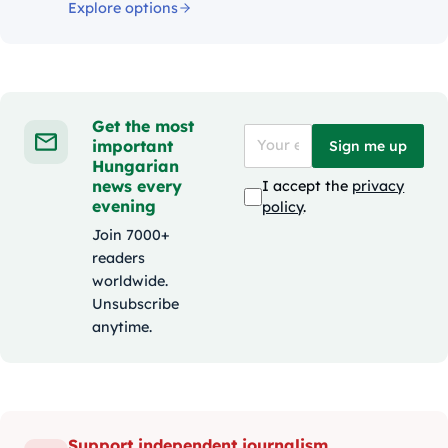
Explore options
Get the most
important
Sign me up
Hungarian
news every
I accept the
privacy
evening
policy
.
Join 7000+
readers
worldwide.
Unsubscribe
anytime.
Support independent journalism