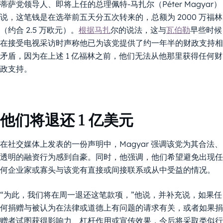
蒂萨党领导人、即将上任的总理佩特-马扎尔（Péter Magyar）
说，这笔钱是在选举前五天分五次转来的，总额为 2000 万福林
（约合 2.5 万欧元）。
根据马扎
尔的说法，这与
瓦伯勒
早些时候
在接受电视采访时声称他已为该党提供了约一年半的财政支持相
矛盾，因为在上述 1 亿福林之前，他们无法从他那里获得任何财
政支持。
他们将退还 1 亿美元
在社交媒体上发表的一份声明中，Magyar 强调该党为其合法、
透明的融资行为感到自豪。同时，他强调，他们希望避免出现任
何企业家或寡头与该党有直接或间接联系或从中受益的情况。
“为此，我们将在周一退还这笔款项，”他说，并补充说，如果任
何捐赠与被认为在法律或道德上有问题的请求有关，或者如果捐
赠者试图获得影响力、杠杆作用或宣传效果，今后将采取类似行