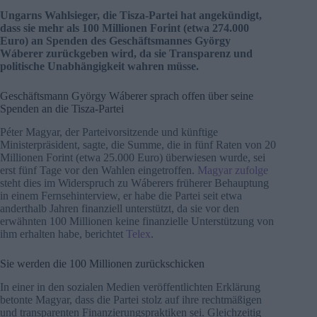
Ungarns Wahlsieger, die Tisza-Partei hat angekündigt,
dass sie mehr als 100 Millionen Forint (etwa 274.000
Euro) an Spenden des Geschäftsmannes György
Wáberer zurückgeben wird, da sie Transparenz und
politische Unabhängigkeit wahren müsse.
Geschäftsmann György Wáberer sprach offen über seine
Spenden an die Tisza-Partei
Péter Magyar, der Parteivorsitzende und künftige
Ministerpräsident, sagte, die Summe, die in fünf Raten von 20
Millionen Forint (etwa 25.000 Euro) überwiesen wurde, sei
erst fünf Tage vor den Wahlen eingetroffen.
Magyar zufolge
steht dies im Widerspruch zu Wáberers früherer Behauptung
in einem Fernsehinterview, er habe die Partei seit etwa
anderthalb Jahren finanziell unterstützt, da sie vor den
erwähnten 100 Millionen keine finanzielle Unterstützung von
ihm erhalten habe, berichtet
Telex
.
Sie werden die 100 Millionen zurückschicken
In einer in den sozialen Medien veröffentlichten Erklärung
betonte Magyar, dass die Partei stolz auf ihre rechtmäßigen
und transparenten Finanzierungspraktiken sei. Gleichzeitig