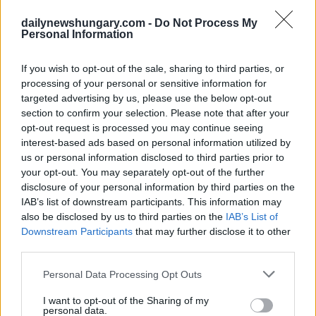
dailynewshungary.com -
Do Not Process My
Personal Information
If you wish to opt-out of the sale, sharing to third parties, or
Breaking: Der neue Premierminister Magyar hat
die
processing of your personal or sensitive information for
letzten 2 Minister ernannt, die Regierungsaufstellung
targeted advertising by us, please use the below opt-out
steht fest
section to confirm your selection. Please note that after your
opt-out request is processed you may continue seeing
Vorsitzender der Tisza-Partei behauptet, sie werde die
interest-based ads based on personal information utilized by
Transparenz aufrechterhalten
us or personal information disclosed to third parties prior to
Magyar versprach auch volle finanzielle Transparenz und
your opt-out. You may separately opt-out of the further
bestätigte, dass die Partei die Namen aller Spender, die
disclosure of your personal information by third parties on the
innerhalb der gesetzlich vorgeschriebenen Frist mehr als
IAB’s list of downstream participants. This information may
500.000 HUF spenden, offenlegen wird.
also be disclosed by us to third parties on the
IAB’s List of
Downstream Participants
that may further disclose it to other
Wáberer, einer der reichsten Geschäftsleute Ungarns, hatte
third parties.
sich in den letzten Tagen des Wahlkampfs öffentlich für die
Theiß-Partei ausgesprochen. Er argumentierte, dass das Land
Please note that this website/app uses one or more Google
einen Wandel brauche und forderte ein “lebenswerteres
Personal Data Processing Opt Outs
Ungarn” und eine klarere wirtschaftliche Ausrichtung.
services and may gather and store information including but
not limited to your visit or usage behaviour. You may click to
I want to opt-out of the Sharing of my
personal data.
Warum Viktor Orbán der Vergangenheit angehört
: Eine
grant or deny consent to Google and its third-party tags to