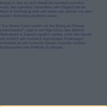
betonte er, dass sie nicht einmal den Anschein erwecken
wolle, dass irgendein Unternehmer oder Oligarch mit der
Partei in Verbindung stehe oder direkt oder indirekt von einer
solchen Verbindung profitieren könne.
“Aus diesem Grund werden wir den Betrag am Montag
zurückerstatten”, sagte er und fügte hinzu, dass ähnliche
Maßnahmen in Zukunft ergriffen würden, wenn eine Spende
mit rechtlich oder moralisch fragwürdigen Forderungen
verbunden sei oder wenn ein Spender versuche, Einfluss,
Einflussnahme oder Publicity zu erlangen.