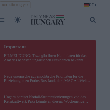
Skip
DE
HelloMagyar
to
content
EILMELDUNG: Tisza gibt ihren Kandidaten für das
Amt des nächsten ungarischen Präsidenten bekannt
Neue ungarische außenpolitische Prioritäten für die
Beziehungen zu Putins Russland, der „MAGA“-Welt,
der EU, der V4, der NATO und dem Balkan festgelegt
Ungarn bereitet Notfall-Stromrationierungen vor, das
Kernkraftwerk Paks könnte an diesem Wochenende
stillgelegt werden