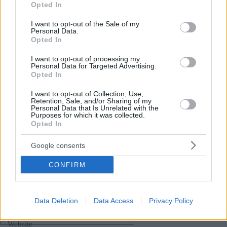
Opted In
Umfrage enthüllt die Hauptgründe für die Niederlage des
use your data for below specified purposes in below Google
Fidesz
consent section.
I want to opt-out of the Sale of my
Personal Data.
Gekennzeichnetes Bild: Anadolu Agentur
Opted In
I want to opt-out of processing my
Personal Data for Targeted Advertising.
Opted In
Tags
#
category Finanzen Ungarn
#
category politik
I want to opt-out of Collection, Use,
Retention, Sale, and/or Sharing of my
#
category Wirtschaft
#
ce
#
Geld
#
peter magyar
Personal Data that Is Unrelated with the
Purposes for which it was collected.
#
Theiss-Partei
#
ungarische regierung
#
ungarn
Opted In
#
wahlen
Leave a Reply
Google consents
Your email address will not be published.
Required fields are marked
*
CONFIRM
Name
*
Data Deletion
Data Access
Privacy Policy
Email
*
Website