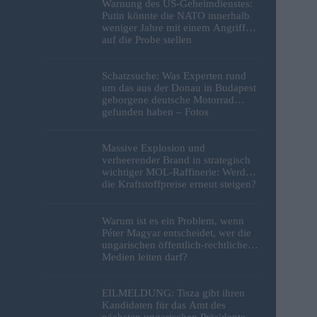
Warnung des US-Geheimdienstes:
Putin könnte die NATO innerhalb
weniger Jahre mit einem Angriff
auf die Probe stellen
Schatzsuche: Was Experten rund
um das aus der Donau in Budapest
geborgene deutsche Motorrad
gefunden haben – Fotos
Massive Explosion und
verheerender Brand in strategisch
wichtiger MOL-Raffinerie: Werden
die Kraftstoffpreise erneut steigen?
– Video
Warum ist es ein Problem, wenn
Péter Magyar entscheidet, wer die
ungarischen öffentlich-rechtlichen
Medien leiten darf?
EILMELDUNG: Tisza gibt ihren
Kandidaten für das Amt des
nächsten ungarischen Präsidenten