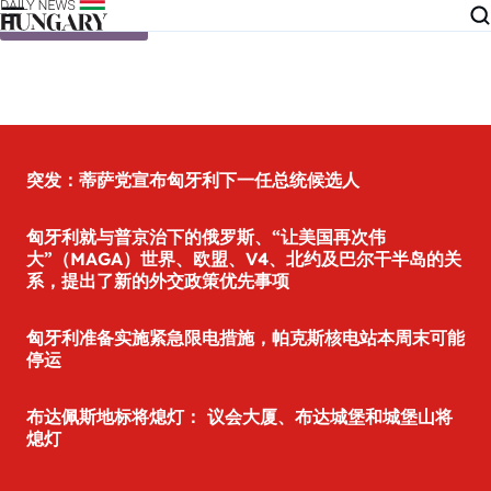
Skip to content
突发：蒂萨党宣布匈牙利下一任总统候选人
匈牙利就与普京治下的俄罗斯、“让美国再次伟
大”（MAGA）世界、欧盟、V4、北约及巴尔干半岛的关
系，提出了新的外交政策优先事项
匈牙利准备实施紧急限电措施，帕克斯核电站本周末可能
停运
布达佩斯地标将熄灯： 议会大厦、布达城堡和城堡山将
熄灯