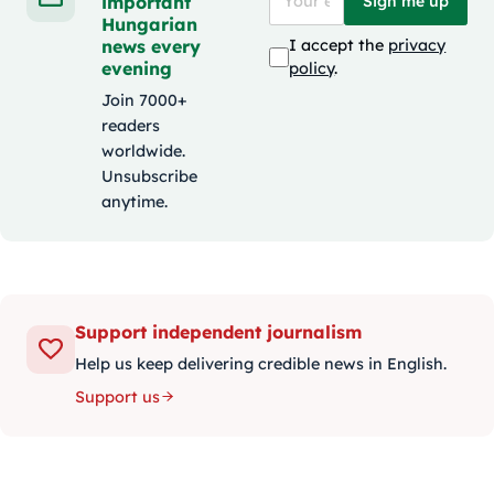
important
Sign me up
Hungarian
news every
I accept the
privacy
evening
policy
.
Join 7000+
readers
worldwide.
Unsubscribe
anytime.
Support independent journalism
Help us keep delivering credible news in English.
Support us