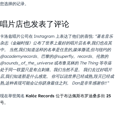
您选择的记录。
唱片店也发表了评论
卡洛兹唱片公司在 Instagram 上表达了他们的喜悦:
“著名音乐
杂志《金融时报》公布了世界上最好的唱片店名单,我们也在其
中。
当然,我们知道这样的名单是任意的,媒体撒谎,但与纽约的
@academyrecords、巴黎的@superfly。records、伦敦的
@sounds_of_the_universe 或布鲁克林的 The Thing 等寺庙
处于同一联盟只是有点刺痛。我们当然不是。
我们去过好唱片
店,我们知道那是什么感觉。
你可以说世界已经成熟,毁灭已经成
熟,这种表现可能会让你跻身最佳之列。
Dan是非常感谢你!!
“
现在举世闻名
Kalóz Records 位于布达佩斯布罗迪桑多街 25
号。