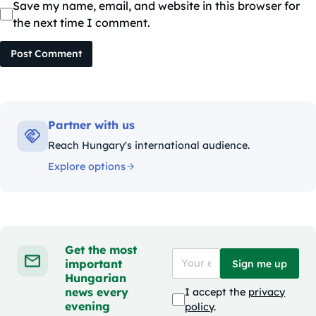
Save my name, email, and website in this browser for
the next time I comment.
Post Comment
Partner with us
Reach Hungary's international audience.
Explore options
Get the most
important
Sign me up
Hungarian
news every
I accept the
privacy
evening
policy
.