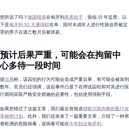
您听说了吗？
德国母亲
在匈牙利
杀害幼子
，面临 15 年监禁。以
下是
匈牙利 50 大通缉犯
名单：因对未成年人进行性胁迫而被定
罪的男子在逃亡数月后被抓获。
预计后果严重，可能会在拘留中
心多待一段时间
据
当局
称，该囚犯的行为可能会造成严重后果，有可能会被加刑
数年。官员们还强调，这起事件凸显了在押送囚犯和对其进行医
疗期间采取严格安全措施的必要性，包括使用强制手段。
如果您错过了这篇文章，我们最近曾报道过
欧尔班内阁的医疗改
革秘密计划
。此外，我们还发表了一篇重要文章，介绍了一种席
卷欧洲的危险病毒，该病毒可能在
今年到达匈牙利
。