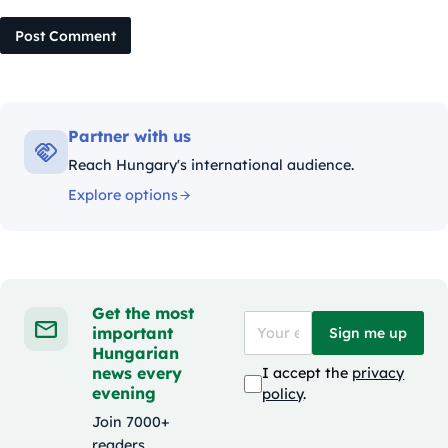
Post Comment
Partner with us
Reach Hungary's international audience.
Explore options
Get the most
important
Sign me up
Hungarian
news every
I accept the
privacy
evening
policy
.
Join 7000+
readers