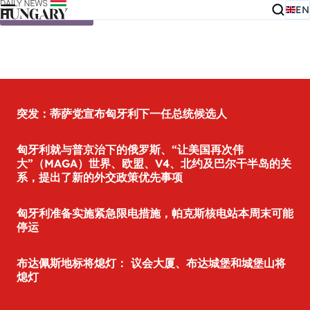
EN
Skip to content
突发：蒂萨党宣布匈牙利下一任总统候选人
匈牙利就与普京治下的俄罗斯、“让美国再次伟
大”（MAGA）世界、欧盟、V4、北约及巴尔干半岛的关
系，提出了新的外交政策优先事项
匈牙利准备实施紧急限电措施，帕克斯核电站本周末可能
停运
布达佩斯地标将熄灯： 议会大厦、布达城堡和城堡山将
熄灯