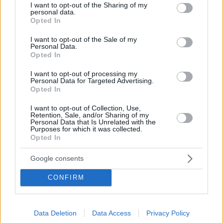
Leave a Reply
not limited to your visit or usage behaviour. You may click to
I want to opt-out of the Sharing of my
personal data.
Your email address will not be published.
Required fields are marked
*
grant or deny consent to Google and its third-party tags to
Opted In
use your data for below specified purposes in below Google
consent section.
I want to opt-out of the Sale of my
Name
*
Personal Data.
Opted In
Email
*
I want to opt-out of processing my
Personal Data for Targeted Advertising.
Website
Opted In
I want to opt-out of Collection, Use,
Add Comment
*
Retention, Sale, and/or Sharing of my
Personal Data that Is Unrelated with the
Purposes for which it was collected.
Opted In
Google consents
CONFIRM
Save my name, email and website in this browser for the
next time I comment.
Data Deletion
Data Access
Privacy Policy