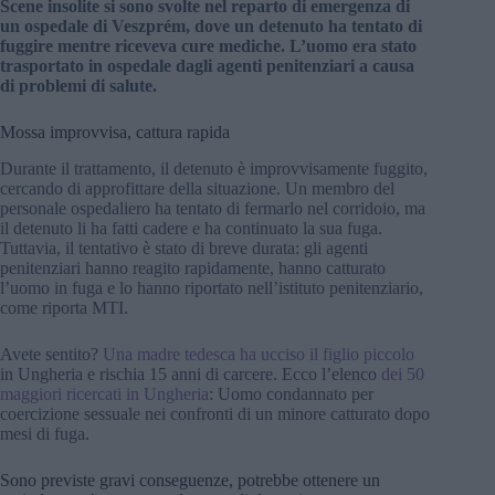
Scene insolite si sono svolte nel reparto di emergenza di
un ospedale di Veszprém, dove un detenuto ha tentato di
fuggire mentre riceveva cure mediche. L’uomo era stato
trasportato in ospedale dagli agenti penitenziari a causa
di problemi di salute.
Mossa improvvisa, cattura rapida
Durante il trattamento, il detenuto è improvvisamente fuggito,
cercando di approfittare della situazione. Un membro del
personale ospedaliero ha tentato di fermarlo nel corridoio, ma
il detenuto li ha fatti cadere e ha continuato la sua fuga.
Tuttavia, il tentativo è stato di breve durata: gli agenti
penitenziari hanno reagito rapidamente, hanno catturato
l’uomo in fuga e lo hanno riportato nell’istituto penitenziario,
come riporta MTI.
Avete sentito?
Una madre tedesca ha ucciso il figlio piccolo
in Ungheria e rischia 15 anni di carcere. Ecco l’elenco
dei 50
maggiori ricercati in Ungheria
: Uomo condannato per
coercizione sessuale nei confronti di un minore catturato dopo
mesi di fuga.
Sono previste gravi conseguenze, potrebbe ottenere un