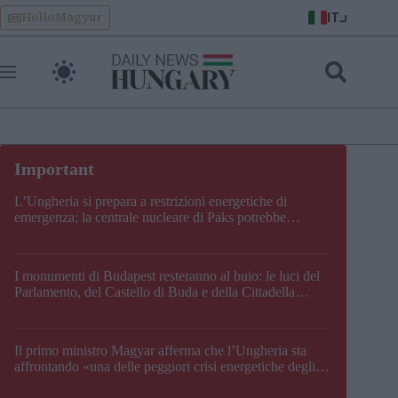
Skip
IT
HelloMagyar
to
content
L’Ungheria si prepara a restrizioni energetiche di
emergenza; la centrale nucleare di Paks potrebbe
chiudere questo fine settimana
I monumenti di Budapest resteranno al buio: le luci del
Parlamento, del Castello di Buda e della Cittadella
verranno spente
Il primo ministro Magyar afferma che l’Ungheria sta
affrontando «una delle peggiori crisi energetiche degli
ultimi decenni» e comunica la nuova data di chiusura di