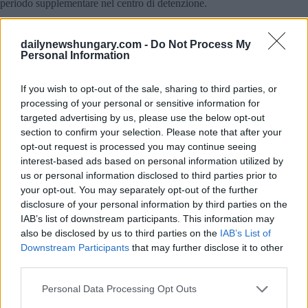
periodo supplementare nel centro di detenzione.
Secondo le
autorità
, le azioni del detenuto potrebbero avere
gravi conseguenze, aggiungendo potenzialmente diversi anni
dailynewshungary.com -
Do Not Process My
alla sua condanna. I funzionari hanno anche sottolineato che
Personal Information
l’incidente evidenzia la necessità di misure di sicurezza
rigorose, compreso l’uso di contenzioni, durante il trasporto e
il trattamento medico dei detenuti.
If you wish to opt-out of the sale, sharing to third parties, or
processing of your personal or sensitive information for
Nel caso le fosse sfuggito, abbiamo recentemente scritto del
targeted advertising by us, please use the below opt-out
piano segreto del Gabinetto Orbán per riformare l’assistenza
section to confirm your selection. Please note that after your
sanitaria
. Inoltre, abbiamo pubblicato un importante articolo
opt-out request is processed you may continue seeing
su un pericoloso virus che sta attraversando l’Europa e che
interest-based ads based on personal information utilized by
potrebbe
raggiungere l’Ungheria quest’anno
.
us or personal information disclosed to third parties prior to
your opt-out. You may separately opt-out of the further
L’immagine in primo piano è un’illustrazione. Fonte:
disclosure of your personal information by third parties on the
Pixabay
IAB’s list of downstream participants. This information may
also be disclosed by us to third parties on the
IAB’s List of
Downstream Participants
that may further disclose it to other
third parties.
Tags
#
categoria salute
#
categoria vita in Ungheria
#
ospedale
Please note that this website/app uses one or more Google
Personal Data Processing Opt Outs
#
polizia
#
polizia ungherese
#
ungherese
services and may gather and store information including but