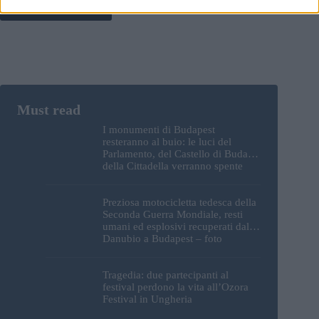
Post Comment
I monumenti di Budapest
resteranno al buio: le luci del
Parlamento, del Castello di Buda e
della Cittadella verranno spente
Preziosa motocicletta tedesca della
Seconda Guerra Mondiale, resti
umani ed esplosivi recuperati dal
Danubio a Budapest – foto
Tragedia: due partecipanti al
festival perdono la vita all’Ozora
Festival in Ungheria