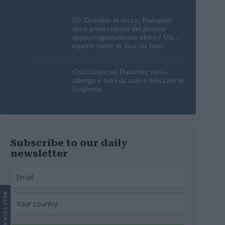
Un Danubio in secca: Budapest
deve preoccuparsi del proprio
approvvigionamento idrico? Un
esperto mette in luce un fatto
sorprendente
Crisi idrica sul Danubio: navi-
albergo e navi da carico bloccate in
Ungheria
Subscribe to our daily
newsletter
LETTER
NEWS