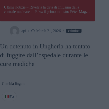
Paks
Ultime notizie – Rivelata la data di chiusura della
centrale nucleare di Paks; il primo ministro Péter Magyar
afferma che l’Ungheria potrebbe trovarsi ad affrontare
una crisi energetica
api
March 21, 2026
crimine
Un detenuto in Ungheria ha tentato
di fuggire dall’ospedale durante le
cure mediche
Cambia lingua:
IT