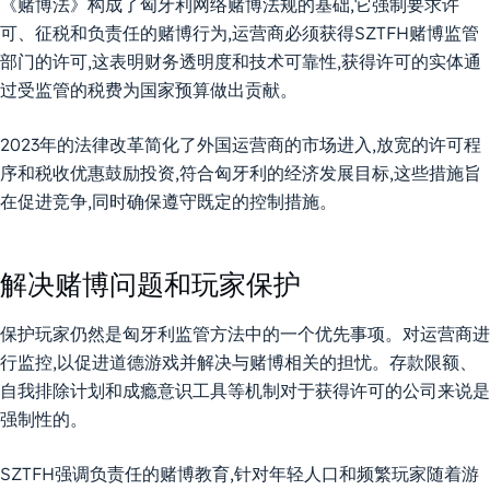
《赌博法》构成了匈牙利网络赌博法规的基础,它强制要求许
可、征税和负责任的赌博行为,运营商必须获得SZTFH赌博监管
部门的许可,这表明财务透明度和技术可靠性,获得许可的实体通
过受监管的税费为国家预算做出贡献。
2023年的法律改革简化了外国运营商的市场进入,放宽的许可程
序和税收优惠鼓励投资,符合匈牙利的经济发展目标,这些措施旨
在促进竞争,同时确保遵守既定的控制措施。
解决赌博问题和玩家保护
保护玩家仍然是匈牙利监管方法中的一个优先事项。对运营商进
行监控,以促进道德游戏并解决与赌博相关的担忧。存款限额、
自我排除计划和成瘾意识工具等机制对于获得许可的公司来说是
强制性的。
SZTFH强调负责任的赌博教育,针对年轻人口和频繁玩家随着游