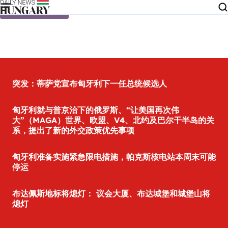
Skip to content
突发：蒂萨党宣布匈牙利下一任总统候选人
匈牙利就与普京治下的俄罗斯、“让美国再次伟
大”（MAGA）世界、欧盟、V4、北约及巴尔干半岛的关
系，提出了新的外交政策优先事项
匈牙利准备实施紧急限电措施，帕克斯核电站本周末可能
停运
布达佩斯地标将熄灯： 议会大厦、布达城堡和城堡山将
熄灯