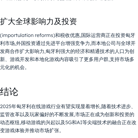
扩大全球影响力及投资
(importulation reforms)和税收优惠,国际运营商正在投资匈牙
利市场,外国投资通过先进平台增强竞争力,而本地公司与全球开
发商合作扩大影响力,匈牙利强大的经济和精通技术的人口为创
新、游戏开发和本地化游戏内容吸引了更多用户群,支持市场多
元化的机会。
结论
2025年匈牙利在线游戏行业有望实现显着增长,随着技术进步、
监管改革以及玩家偏好的不断发展,市场正在成为创新和投资的
动态枢纽,移动游戏的兴起以及5G和AI等尖端技术的融合正在改
变游戏体验并推动市场扩张。