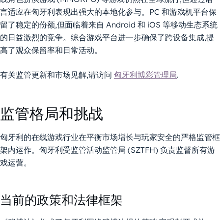
言适应在匈牙利表现出强大的本地化参与。PC 和游戏机平台保
留了稳定的份额,但面临着来自 Android 和 iOS 等移动生态系统
的日益激烈的竞争。综合游戏平台进一步确保了跨设备集成,提
高了观众保留率和日常活动。
有关监管更新和市场见解,请访问
匈牙利博彩管理局
.
监管格局和挑战
匈牙利的在线游戏行业在平衡市场增长与玩家安全的严格监管框
架内运作。匈牙利受监管活动监管局 (SZTFH) 负责监督所有游
戏运营。
当前的政策和法律框架