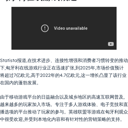
Statista报道,在技术进步、连接性增强和消费者习惯转变的推动
下,匈牙利在线游戏行业正在迅速扩张,到2025年,市场价值预计
将超过7亿欧元,高于2022年的4.7亿欧元,这一增长凸显了该行业
在国内的蓬勃发展。
由于移动游戏平台的日益融合以及城乡地区的高速互联网普及,
越来越多的玩家加入市场。专注于多人游戏体验、电子竞技和直
播选项的平台推动了玩家的参与。英雄联盟等游戏在匈牙利观众
中很受欢迎,并受到本地化内容和有针对性的营销策略的支持。