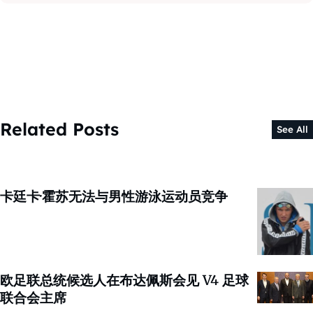
Related Posts
See All
卡廷卡·霍苏无法与男性游泳运动员竞争
欧足联总统候选人在布达佩斯会见 V4 足球
联合会主席