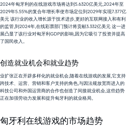
2024年匈牙利的在线游戏市场将达到5.6320亿美元,2024年至
2029年5.55%的复合年增长率使市场定位到2029年实现7.377亿
美元 该行业的收入增长源于技术进步,更好的互联网接入和有利
的监管,到2024年,在线彩票部门预计将贡献3.332亿美元 这一进
展凸显了该行业对匈牙利GDP的影响,因为它吸引了投资并提高
了国民收入。
创造就业机会和就业趋势
业扩张正在开辟多样化的就业机会,随着在线游戏的发展,它支持
跨技术、运营、营销和客户支持的角色,与因法规放宽而进入的
科技公司和外国运营商的合作也创造了间接就业机会,这些趋势
正在加强劳动力发展和提升匈牙利的就业格局。
匈牙利在线游戏的市场趋势