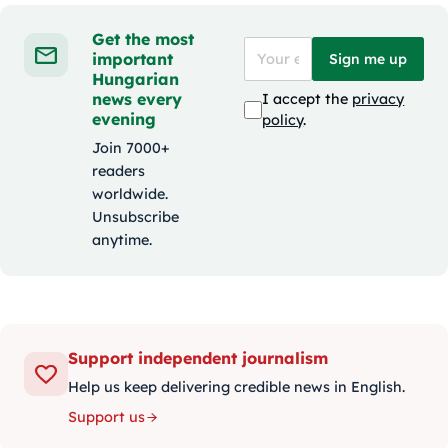
Get the most
important
Sign me up
Hungarian
news every
I accept the
privacy
evening
policy
.
Join 7000+
readers
worldwide.
Unsubscribe
anytime.
Support independent journalism
Help us keep delivering credible news in English.
Support us