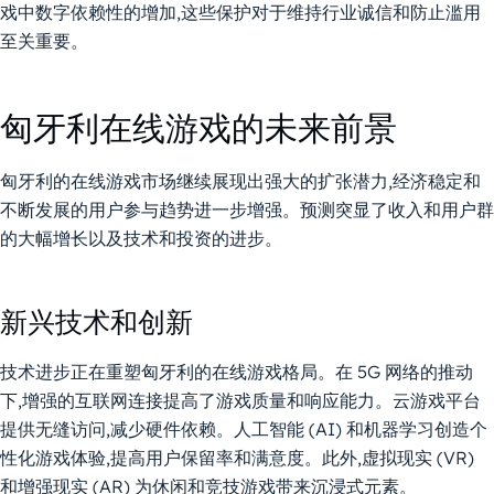
戏中数字依赖性的增加,这些保护对于维持行业诚信和防止滥用
至关重要。
匈牙利在线游戏的未来前景
匈牙利的在线游戏市场继续展现出强大的扩张潜力,经济稳定和
不断发展的用户参与趋势进一步增强。预测突显了收入和用户群
的大幅增长以及技术和投资的进步。
新兴技术和创新
技术进步正在重塑匈牙利的在线游戏格局。在 5G 网络的推动
下,增强的互联网连接提高了游戏质量和响应能力。云游戏平台
提供无缝访问,减少硬件依赖。人工智能 (AI) 和机器学习创造个
性化游戏体验,提高用户保留率和满意度。此外,虚拟现实 (VR)
和增强现实 (AR) 为休闲和竞技游戏带来沉浸式元素。