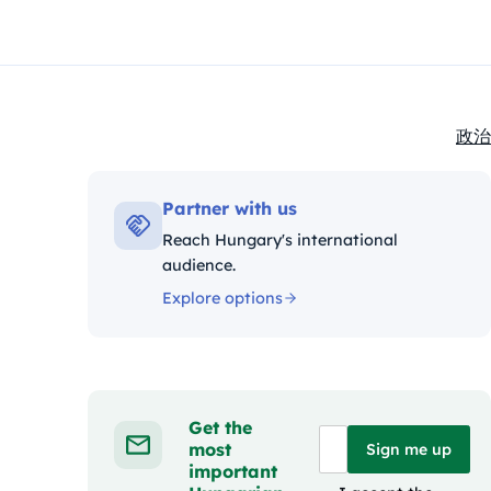
政治
Kate
Partner with us
Reach Hungary's international
audience.
Explore options
Get the
most
Sign me up
important