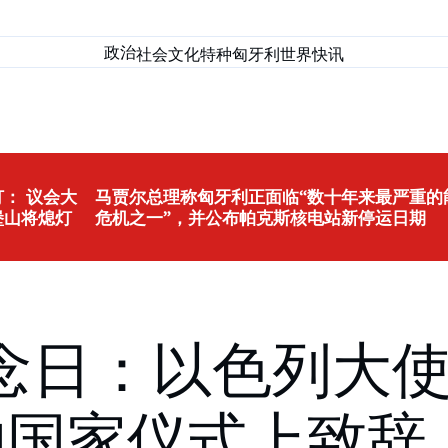
政治
社会
文化
特种匈牙利
世界
快讯
： 议会大
马贾尔总理称匈牙利正面临“数十年来最严重的
堡山将熄灯
危机之一”，并公布帕克斯核电站新停运日期
念日：以色列大
的国家仪式上致辞