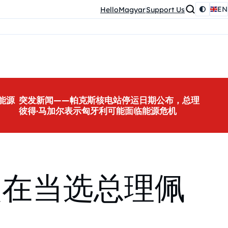
EN
HelloMagyar
Support Us
能源
突发新闻——帕克斯核电站停运日期公布，总理
彼得·马加尔表示匈牙利可能面临能源危机
使在当选总理佩