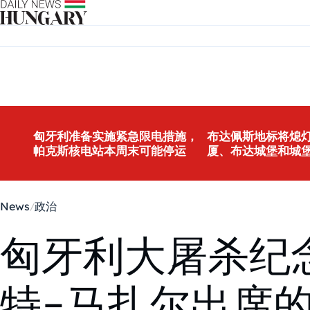
Skip to content
匈牙利准备实施紧急限电措施，
布达佩斯地标将熄灯
帕克斯核电站本周末可能停运
厦、布达城堡和城
News
政治
匈牙利大屠杀纪
特-马扎尔出席