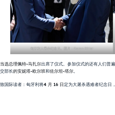
匈牙利大屠杀纪念日。照片：Doron Ritter
当选总理佩特-马扎尔
出席了仪式。参加仪式的还有人们普
交部长
的安妮塔-欧尔班
和
佐尔坦-塔尔
。
致国际读者：匈牙利将
4 月 16 日
定为大屠杀遇难者纪念日，