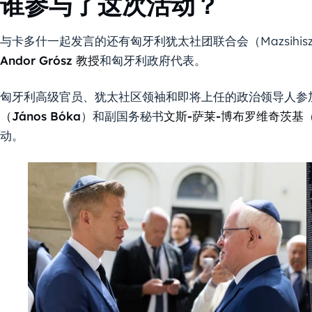
谁参与了这次活动？
与卡多什一起发言的还有匈牙利犹太社团联合会（Mazsihi
Andor Grósz 教授
和匈牙利政府代表。
匈牙利高级官员、犹太社区领袖和即将上任的政治领导人参
（János Bóka
）和副国务秘书
文斯-萨莱-博布罗维奇茨基（Vinc
动。