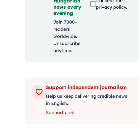
Hungarian
I accept the
news every
privacy policy
.
evening
Join 7000+
readers
worldwide.
Unsubscribe
anytime.
Support independent journalism
Help us keep delivering credible news
in English.
Support us