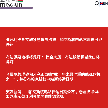
EN
Skip to content
匈牙利准备实施紧急限电措施，帕克斯核电站本周末可能
停运
布达佩斯地标将熄灯： 议会大厦、布达城堡和城堡山将
熄灯
马贾尔总理称匈牙利正面临“数十年来最严重的能源危机
之一”，并公布帕克斯核电站新停运日期
突发新闻——帕克斯核电站停运日期公布，总理彼得·马
加尔表示匈牙利可能面临能源危机