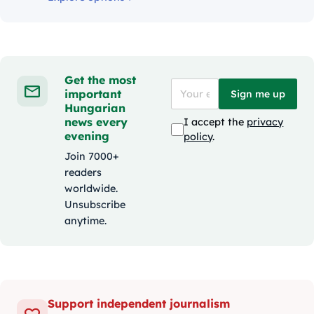
Get the most
important
Sign me up
Hungarian
news every
I accept the
privacy
evening
policy
.
Join 7000+
readers
worldwide.
Unsubscribe
anytime.
Support independent journalism