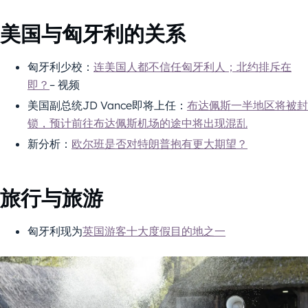
美国与匈牙利的关系
匈牙利少校：
连美国人都不信任匈牙利人；北约排斥在
即？
– 视频
美国副总统JD Vance即将上任：
布达佩斯一半地区将被封
锁，预计前往布达佩斯机场的途中将出现混乱
新分析：
欧尔班是否对特朗普抱有更大期望？
旅行与旅游
匈牙利现为
英国游客十大度假目的地之一