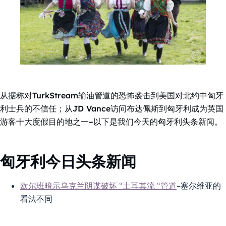
从据称对TurkStream输油管道的恐怖袭击到美国对北约中匈牙
利士兵的不信任；从JD Vance访问布达佩斯到匈牙利成为英国
游客十大度假目的地之一–以下是我们今天的匈牙利头条新闻。
匈牙利今日头条新闻
欧尔班暗示乌克兰阴谋破坏 “土耳其流 “管道
–塞尔维亚的
看法不同