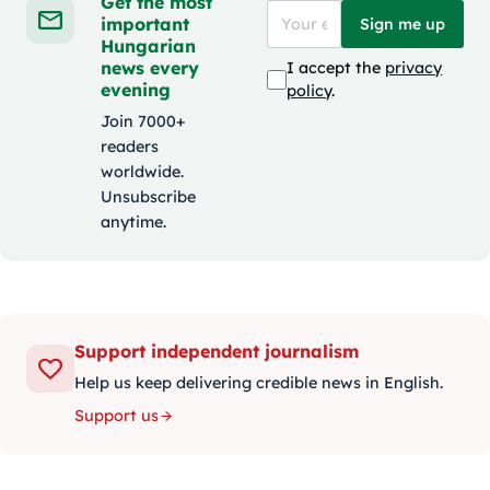
Get the most
important
Sign me up
Hungarian
news every
I accept the
privacy
evening
policy
.
Join 7000+
readers
worldwide.
Unsubscribe
anytime.
Support independent journalism
Help us keep delivering credible news in English.
Support us