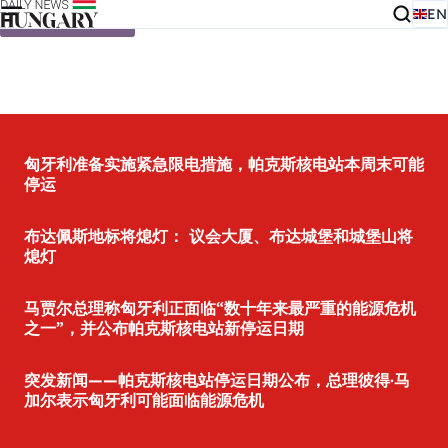
EN
Skip to content
匈牙利准备实施紧急限电措施，帕克斯核电站本周末可能
停运
布达佩斯地标将熄灯： 议会大厦、布达城堡和城堡山将
熄灯
马贾尔总理称匈牙利正面临“数十年来最严重的能源危机
之一”，并公布帕克斯核电站新停运日期
突发新闻——帕克斯核电站停运日期公布，总理彼得·马
加尔表示匈牙利可能面临能源危机