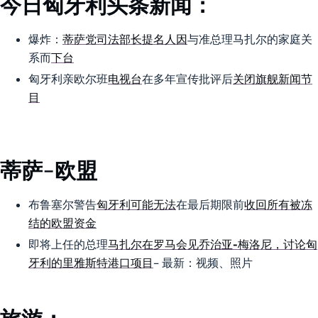
今日匈牙利头条新闻：
爆炸：
蒂萨党司法部长提名人因
与准总理马扎尔的家庭关
系而
下台
匈牙利亲欧尔班
电视台
在多年宣传批评后
关闭旗舰新闻节
目
蒂萨-欧盟
布鲁塞尔警告
匈牙利可能无法
在最后期限前
收回所有被冻
结的欧盟资金
即将上任的总理
马扎尔在罗马会见乔治亚-梅洛尼，讨论匈
牙利的里雅斯特港口项目
– 最新：视频、照片