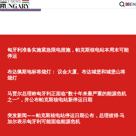
EN
Skip to content
匈牙利准备实施紧急限电措施，帕克斯核电站本周末可能
停运
布达佩斯地标将熄灯： 议会大厦、布达城堡和城堡山将
熄灯
马贾尔总理称匈牙利正面临“数十年来最严重的能源危机
之一”，并公布帕克斯核电站新停运日期
突发新闻——帕克斯核电站停运日期公布，总理彼得·马
加尔表示匈牙利可能面临能源危机