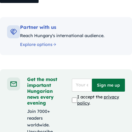
Partner with us
Reach Hungary's international audience.
Explore options
Get the most
important
Sign me up
Hungarian
news every
I accept the
privacy
evening
policy
.
Join 7000+
readers
worldwide.
Unsubscribe