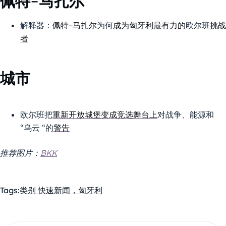
佩特-马扎尔
解释器：
佩特
–
马扎尔
为何
成为匈牙利最有力的
欧尔班
挑战
者
城市
欧尔班把
重新开放城堡变成竞选舞台上
对战争、能源和
“乌云 “的
警告
推荐图片：
BKK
Tags:
类别 快速新闻，匈牙利