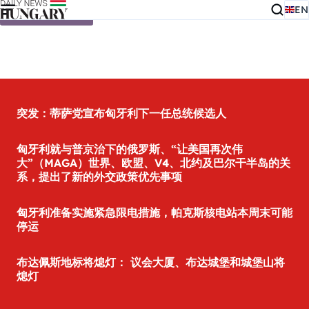
EN
Skip to content
突发：蒂萨党宣布匈牙利下一任总统候选人
匈牙利就与普京治下的俄罗斯、“让美国再次伟
大”（MAGA）世界、欧盟、V4、北约及巴尔干半岛的关
系，提出了新的外交政策优先事项
匈牙利准备实施紧急限电措施，帕克斯核电站本周末可能
停运
布达佩斯地标将熄灯： 议会大厦、布达城堡和城堡山将
熄灯