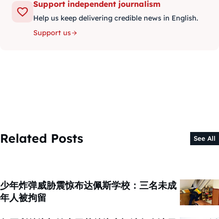
Support independent journalism
Help us keep delivering credible news in English.
Support us
Related Posts
See All
少年炸弹威胁震惊布达佩斯学校：三名未成
年人被拘留