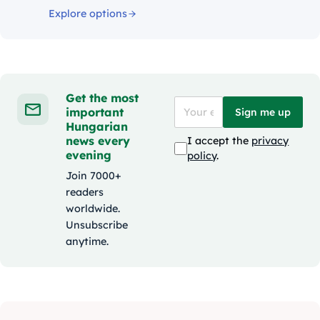
Explore options
Get the most
important
Sign me up
Hungarian
news every
I accept the
privacy
evening
policy
.
Join 7000+
readers
worldwide.
Unsubscribe
anytime.