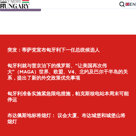
EN
Skip to content
突发：蒂萨党宣布匈牙利下一任总统候选人
匈牙利就与普京治下的俄罗斯、“让美国再次伟
大”（MAGA）世界、欧盟、V4、北约及巴尔干半岛的关
系，提出了新的外交政策优先事项
匈牙利准备实施紧急限电措施，帕克斯核电站本周末可能
停运
布达佩斯地标将熄灯： 议会大厦、布达城堡和城堡山将
熄灯