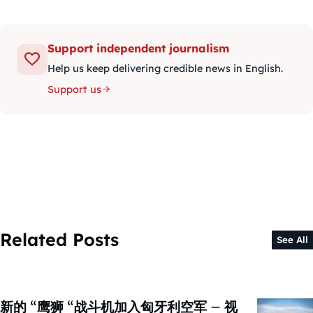
Support independent journalism
Help us keep delivering credible news in English.
Support us
Related Posts
See All
新的 “鹰狮 “战斗机加入匈牙利空军 – 视