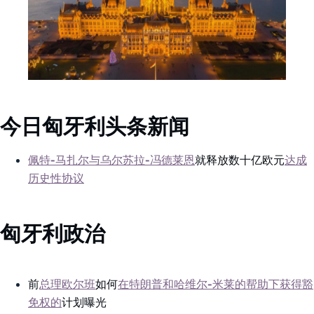
今日匈牙利头条新闻
佩特-马扎尔与乌尔苏拉-冯德莱恩
就释放数十亿欧元
达成
历史性协议
匈牙利政治
前
总理欧尔班
如何
在特朗普和哈维尔-米莱的帮助下获得豁
免权的
计划曝光