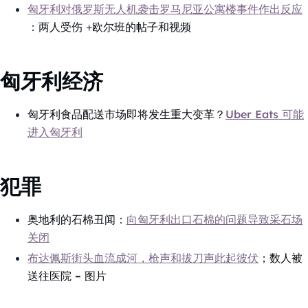
匈牙利对俄罗斯无人机袭击罗马尼亚公寓楼事件作出反应
：
两人受伤
+
欧尔班的帖子和视频
匈牙利经济
匈牙利食品配送市场即将发生重大变革？
Uber Eats 可能
进入匈牙利
犯罪
奥地利的石棉丑闻：
向匈牙利出口石棉的问题导致采石场
关闭
布达佩斯街头血流成河，枪声和拔刀声此起彼伏
；数人被
送往医院 – 图片