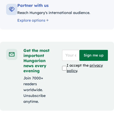
Partner with us
Reach Hungary's international audience.
Explore options
Get the most
important
Sign me up
Hungarian
news every
I accept the
privacy
evening
policy
.
Join 7000+
readers
worldwide.
Unsubscribe
anytime.