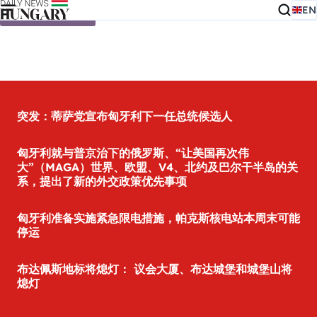
EN
Skip to content
突发：蒂萨党宣布匈牙利下一任总统候选人
匈牙利就与普京治下的俄罗斯、“让美国再次伟
大”（MAGA）世界、欧盟、V4、北约及巴尔干半岛的关
系，提出了新的外交政策优先事项
匈牙利准备实施紧急限电措施，帕克斯核电站本周末可能
停运
布达佩斯地标将熄灯： 议会大厦、布达城堡和城堡山将
熄灯