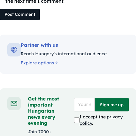
the next time I comment.
Post Comment
Partner with us
Reach Hungary's international audience.
Explore options
Get the most
important
Sign me up
Hungarian
news every
I accept the
privacy
evening
policy
.
Join 7000+