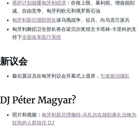
蒂萨计划颠覆匈牙利经济
：价格上限、暴利税、增值税削
减、自由竞争、匈牙利欧元和俄罗斯石油
匈牙利新任国防部长
谈乌俄战争、征兵、向乌克兰派兵
匈牙利舞蹈卫生部长将在诺贝尔奖得主卡塔林-卡里科的支
持下
全面改革医疗系统
新议会
极右翼议员在匈牙利议会开幕式上退席，
引发政治骚乱
DJ Péter Magyar?
照片和视频：
匈牙利新总理佩特-马扎尔在就职典礼当晚为
狂热的人群担任 DJ