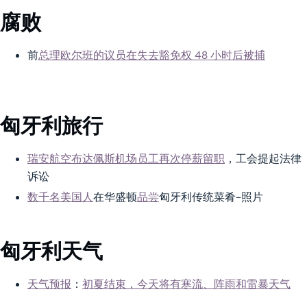
腐败
前
总理欧尔班的议员在失去豁免权 48 小时后被捕
匈牙利旅行
瑞安航空布达佩斯机场员工再次停薪留职
，工会提起法律
诉讼
数千名美国人
在华盛顿
品尝
匈牙利传统菜肴–照片
匈牙利天气
天气预报
：
初夏结束，今天将有寒流、阵雨和雷暴天气