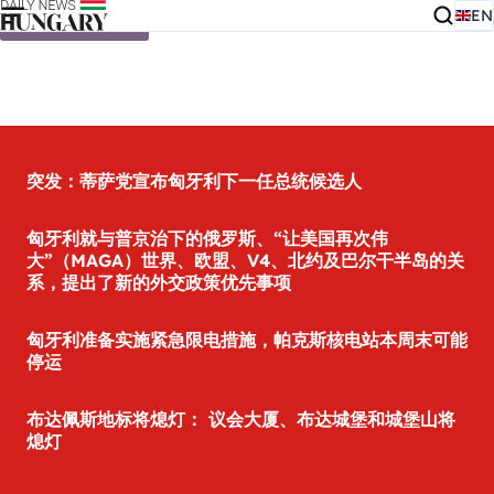
EN
Skip to content
突发：蒂萨党宣布匈牙利下一任总统候选人
匈牙利就与普京治下的俄罗斯、“让美国再次伟
大”（MAGA）世界、欧盟、V4、北约及巴尔干半岛的关
系，提出了新的外交政策优先事项
匈牙利准备实施紧急限电措施，帕克斯核电站本周末可能
停运
布达佩斯地标将熄灯： 议会大厦、布达城堡和城堡山将
熄灯