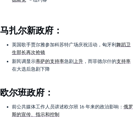
马扎尔新政府：
英国歌手贾尔雅参加科苏特广场庆祝活动，匈牙利
舞蹈卫
生部长再次抢镜
新民调显示
蒂萨的支持率
急剧
上升
，而菲德尔什的
支持率
在大选后急剧下降
欧尔班政府：
前公共媒体工作人员讲述欧尔班 16 年来的政治影响：
俄罗
斯的宣传、指示和控制