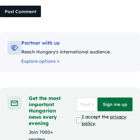
Post Comment
Partner with us
Reach Hungary's international audience.
Explore options
Get the most
important
Sign me up
Hungarian
news every
I accept the
privacy
evening
policy
.
Join 7000+
readers