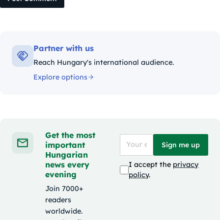
Partner with us
Reach Hungary's international audience.
Explore options
Get the most
important
Sign me up
Hungarian
news every
I accept the
privacy
evening
policy
.
Join 7000+
readers
worldwide.