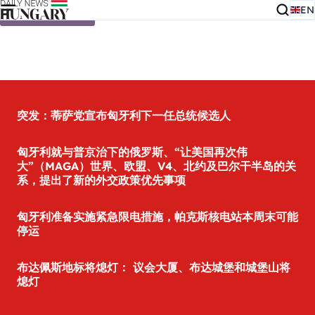
EN
Skip to content
突发：蒂萨党宣布匈牙利下一任总统候选人
匈牙利就与普京治下的俄罗斯、“让美国再次伟
大”（MAGA）世界、欧盟、V4、北约及巴尔干半岛的关
系，提出了新的外交政策优先事项
匈牙利准备实施紧急限电措施，帕克斯核电站本周末可能
停运
布达佩斯地标将熄灯： 议会大厦、布达城堡和城堡山将
熄灯