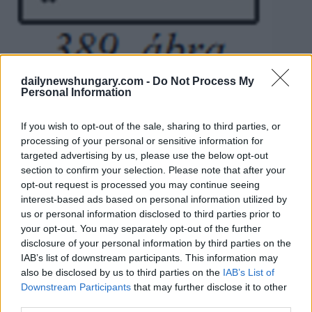
dailynewshungary.com -
Do Not Process My
Quelle:
Lázár János
Personal Information
Internationale Beispiele brachten gemischte Ergebnisse
If you wish to opt-out of the sale, sharing to third parties, or
Obwohl sie in Ungarn neu sind, sind
Fahrgemeinschaftsspuren in Ländern wie den Vereinigten
processing of your personal or sensitive information for
Staaten und Kanada, wo sie sich oft über Tausende von
targeted advertising by us, please use the below opt-out
Kilometern erstrecken, gut eingeführt. In einigen Fällen sind
section to confirm your selection. Please note that after your
diese Fahrspuren räumlich getrennt und können sogar je nach
opt-out request is processed you may continue seeing
Verkehrsfluss die Richtung wechseln. Weitere Varianten
interest-based ads based on personal information utilized by
erlauben die Nutzung durch Elektrofahrzeuge, Busse oder
us or personal information disclosed to third parties prior to
Motorradfahrer oder erlauben es Alleinfahrern, für den
Zugang über “HOT-Spuren” zu bezahlen.
your opt-out. You may separately opt-out of the further
disclosure of your personal information by third parties on the
In Europa hat das Konzept jedoch nur gemischten Erfolg
IAB’s list of downstream participants. This information may
gehabt. Frühe Versuche in den Niederlanden scheiterten an
also be disclosed by us to third parties on the
IAB’s List of
der geringen Nutzung und an rechtlichen Problemen,
Downstream Participants
that may further disclose it to other
während ähnliche Initiativen in Städten wie Leeds schließlich
third parties.
aufgegeben oder umgewidmet wurden. Eine bemerkenswerte