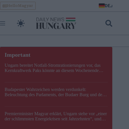
Skip
DE
HelloMagyar
to
content
Ungarn bereitet Notfall-Stromrationierungen vor, das
Kernkraftwerk Paks könnte an diesem Wochenende
stillgelegt werden
Budapester Wahrzeichen werden verdunkelt:
Beleuchtung des Parlaments, der Budaer Burg und der
Zitadelle wird abgeschaltet
Premierminister Magyar erklärt, Ungarn stehe vor „einer
der schlimmsten Energiekrisen seit Jahrzehnten“, und
gibt neuen Termin für die Stilllegung von Paks bekannt