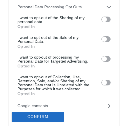
Ausnahme bildet Madrid, wo seit den 1990er Jahren
Please note that this website/app uses one or more Google
Personal Data Processing Opt Outs
erfolgreich Bus-VAO (Vehículos de Alta Ocupación)
services and may gather and store information including but
Fahrspuren eingerichtet wurden. Auch in anderen Städten wie
not limited to your visit or usage behaviour. You may click to
I want to opt-out of the Sharing of my
Oslo, Linz und Paris gibt es Fahrgemeinschaftsspuren, die
personal data.
aber oft nur begrenzt oder unter bestimmten Bedingungen
grant or deny consent to Google and its third-party tags to
Opted In
genutzt werden.
use your data for below specified purposes in below Google
consent section.
I want to opt-out of the Sale of my
Es ist noch unklar, wann das neue Verkehrszeichen
Personal Data.
zusammen mit anderen geplanten Regelungen offiziell in
Opted In
Kraft treten wird, aber wenn die Regeln effektiv umgesetzt
werden – mit angemessener Durchsetzung und ausreichender
I want to opt-out of processing my
Verkehrsnachfrage – könnte die Einführung von
Personal Data for Targeted Advertising.
Opted In
Fahrgemeinschaftsspuren den Verkehr im ganzen Land
verändern.
I want to opt-out of Collection, Use,
Retention, Sale, and/or Sharing of my
Titelbild:
depositphotos.com
Personal Data that Is Unrelated with the
Purposes for which it was collected.
Opted In
Google consents
Tags
#
category everyday
#
category traffic
#
category travel
CONFIRM
#
Hungary
#
transport
Leave a Reply