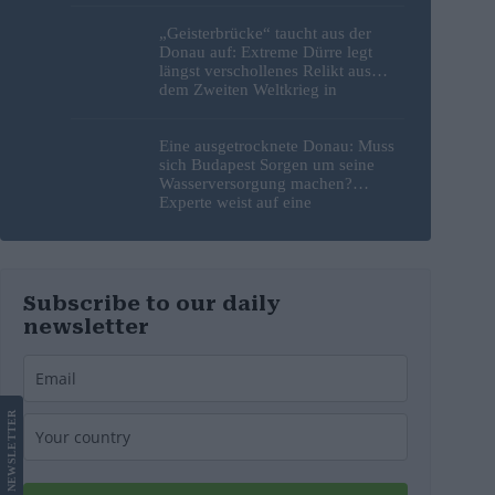
„Geisterbrücke“ taucht aus der
Donau auf: Extreme Dürre legt
längst verschollenes Relikt aus
dem Zweiten Weltkrieg in
Budapest frei
Eine ausgetrocknete Donau: Muss
sich Budapest Sorgen um seine
Wasserversorgung machen?
Experte weist auf eine
überraschende Tatsache hin
Subscribe to our daily
newsletter
LETTER
NEWS