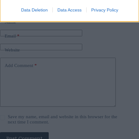
Your email address will not be published.
Required fields are marked
*
Data Deletion
Data Access
Privacy Policy
Name
*
Email
*
Website
Add Comment
*
Save my name, email and website in this browser for the
next time I comment.
Post Comment