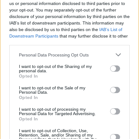
us or personal information disclosed to third parties prior to
your opt-out. You may separately opt-out of the further
disclosure of your personal information by third parties on the
IAB’s list of downstream participants. This information may
also be disclosed by us to third parties on the
IAB’s List of
Downstream Participants
that may further disclose it to other
third parties.
Please note that this website/app uses one or more Google
Personal Data Processing Opt Outs
services and may gather and store information including but
not limited to your visit or usage behaviour. You may click to
I want to opt-out of the Sharing of my
personal data.
grant or deny consent to Google and its third-party tags to
Opted In
use your data for below specified purposes in below Google
consent section.
I want to opt-out of the Sale of my
February 8, 2026
Personal Data.
Opted In
Steigender Fluss zwingt zur Sperrung einer Brücke an der
ungarisch-slowakischen Grenze, auch andernorts kommt
es zu Verkehrsbehinderungen
I want to opt-out of processing my
Personal Data for Targeted Advertising.
Opted In
I want to opt-out of Collection, Use,
Retention, Sale, and/or Sharing of my