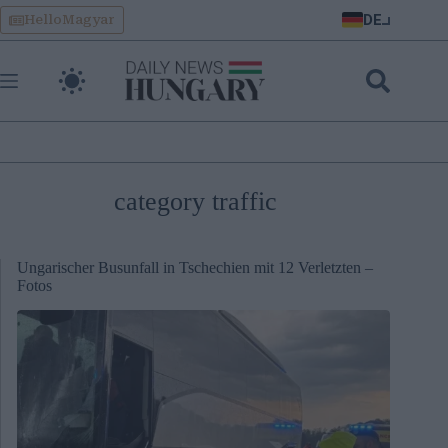
Skip
DE
HelloMagyar
to
content
category traffic
Ungarischer Busunfall in Tschechien mit 12 Verletzten –
Fotos