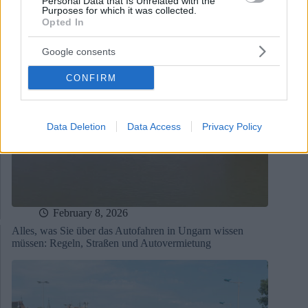
Personal Data that Is Unrelated with the
Purposes for which it was collected.
Opted In
Google consents
CONFIRM
Data Deletion
Data Access
Privacy Policy
February 8, 2026
Alles, was Sie über das Autofahren in Ungarn wissen
müssen: Regeln, Straßen und Autovermietung