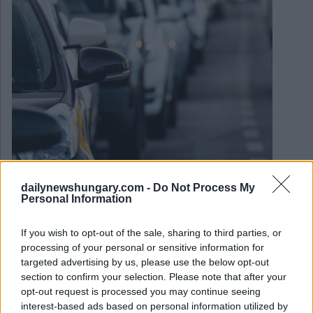
dailynewshungary.com -
Do Not Process My
April 2, 2026
Personal Information
Budapest repariert 1.000 Schlaglöcher pro Tag: Der
extreme Winter hat die Straßen in einen rekordverdächtig
schlechten Zustand versetzt
If you wish to opt-out of the sale, sharing to third parties, or
processing of your personal or sensitive information for
targeted advertising by us, please use the below opt-out
section to confirm your selection. Please note that after your
opt-out request is processed you may continue seeing
interest-based ads based on personal information utilized by