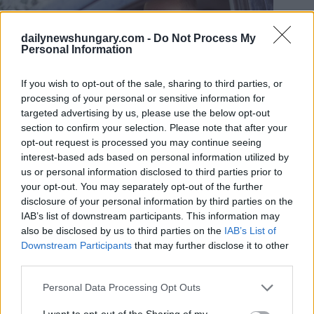
dailynewshungary.com -
Do Not Process My
Personal Information
If you wish to opt-out of the sale, sharing to third parties, or
processing of your personal or sensitive information for
targeted advertising by us, please use the below opt-out
section to confirm your selection. Please note that after your
opt-out request is processed you may continue seeing
Foto: depositphotos.com
interest-based ads based on personal information utilized by
Während die Richtlinie den Rahmen vorgibt, obliegt es den
us or personal information disclosed to third parties prior to
einzelnen Mitgliedsstaaten, die Regeln bis 2029 in nationales
your opt-out. You may separately opt-out of the further
Recht umzusetzen. Experten gehen davon aus, dass eine
disclosure of your personal information by third parties on the
zusätzliche Ausbildung oder eine zusätzliche Prüfung
erforderlich sein wird, bevor Fahrer die höheren
IAB’s list of downstream participants. This information may
Gewichtsgrenzen nutzen können.
also be disclosed by us to third parties on the
IAB’s List of
Downstream Participants
that may further disclose it to other
Der ungarische Fahrschulbesitzer István Rácz hat vor
third parties.
möglichen Risiken gewarnt, wenn die Änderungen ohne
angemessene Sicherheitsvorkehrungen eingeführt werden. Er
Please note that this website/app uses one or more Google
Personal Data Processing Opt Outs
argumentiert, dass unerfahrene Fahrer sich sonst ohne
services and may gather and store information including but
angemessene Vorbereitung hinter das Steuer großer, schwerer
not limited to your visit or usage behaviour. You may click to
I want to opt-out of the Sharing of my