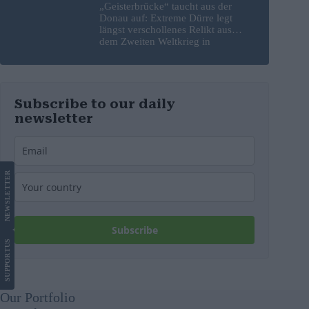
„Geisterbrücke“ taucht aus der
Donau auf: Extreme Dürre legt
längst verschollenes Relikt aus
dem Zweiten Weltkrieg in
Budapest frei
Subscribe to our daily
newsletter
LETTER
NEWS
Subscribe
US
SUPPORT
Our Portfolio