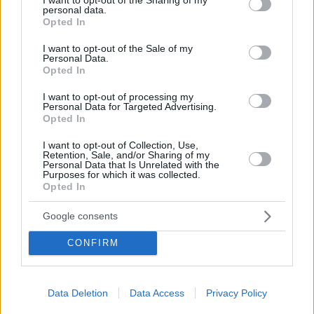
Wohnmobile setzen könnten, was das Unfallrisiko erhöhen
personal data.
grant or deny consent to Google and its third-party tags to
würde.
Opted In
use your data for below specified purposes in below Google
consent section.
Trotz dieser Bedenken sind sich Verkehrsexperten
I want to opt-out of the Sale of my
Personal Data.
weitgehend einig, dass die Reform Elektrofahrzeugen und
Opted In
Fahrzeugen mit alternativen Kraftstoffen in ganz Europa
einen langfristigen Schub geben und gleichzeitig den Alltag
I want to opt-out of processing my
der Fahrer vereinfachen könnte.
Personal Data for Targeted Advertising.
Opted In
Tödliche Straßen in Ungarn? So sicher sind wir
wirklich unterwegs
I want to opt-out of Collection, Use,
Retention, Sale, and/or Sharing of my
Personal Data that Is Unrelated with the
Breitere Reform der EU-Führerscheine
Purposes for which it was collected.
Opted In
Die Ausweitung des Führerscheins ist Teil einer
umfassenderen Überarbeitung der EU-Führerscheinregeln.
Google consents
Das Europäische Parlament hat auch Pläne zur Einführung
eines digitalen Führerscheins unterstützt, der über
Mobiltelefone zugänglich ist.
CONFIRM
Dieser würde schrittweise zum Hauptformat in der gesamten
EU werden. Andere Vorschläge beinhalten strengere Regeln
Data Deletion
Data Access
Privacy Policy
für ältere Fahrer und eine zweijährige Probezeit für
Führerscheinneulinge.