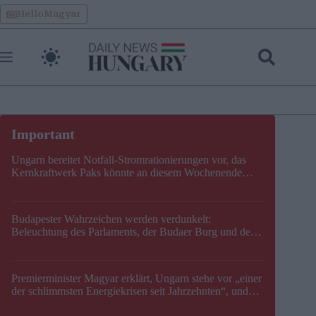
Skip
HelloMagyar
to
content
Ungarn bereitet Notfall-Stromrationierungen vor, das
Kernkraftwerk Paks könnte an diesem Wochenende
stillgelegt werden
Budapester Wahrzeichen werden verdunkelt:
Beleuchtung des Parlaments, der Budaer Burg und der
Zitadelle wird abgeschaltet
Premierminister Magyar erklärt, Ungarn stehe vor „einer
der schlimmsten Energiekrisen seit Jahrzehnten“, und
gibt neuen Termin für die Stilllegung von Paks bekannt