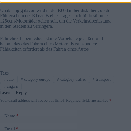
Unabhängig davon wird in der EU darüber diskutiert, ob der
Führerschein der Klasse B eines Tages auch für bestimmte
125ccm-Motorräder gelten soll, um die Verkehrsüberlastung
in den Städten zu verringern.
Fahrlehrer haben jedoch starke Vorbehalte geäußert und
betont, dass das Fahren eines Motorrads ganz andere
Fähigkeiten erfordert als das Fahren eines Autos.
Tags
#
auto
#
category europe
#
category traffic
#
transport
#
ungarn
Leave a Reply
Your email address will not be published.
Required fields are marked
*
Name
*
Email
*