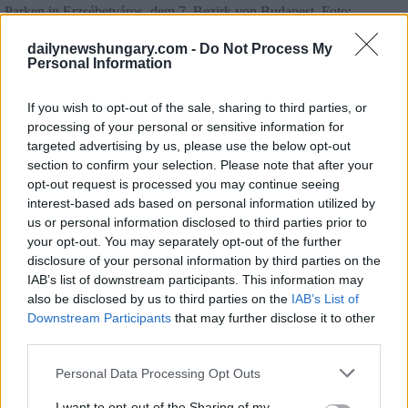
Parken in Erzsébetváros, dem 7. Bezirk von Budapest. Foto:
Facebook/Niedermüller Péter
Parkgebühren sollen deutlich steigen
dailynewshungary.com -
Do Not Process My
Personal Information
Neben der digitalen Umstellung wird Budapest ab dem 1. Juli
auch eine erhebliche Erhöhung der Parkgebühren
vornehmen, die bereits vor zwei Jahren beschlossen worden
If you wish to opt-out of the sale, sharing to third parties, or
war.
processing of your personal or sensitive information for
targeted advertising by us, please use the below opt-out
Die neuen Stundensätze werden wie folgt sein:
section to confirm your selection. Please note that after your
opt-out request is processed you may continue seeing
Zone A:
HUF 800 (vorher 600), werktags 8:00-22:00
interest-based ads based on personal information utilized by
Zone B:
HUF 600 (vorher 450), werktags bis 20:00
us or personal information disclosed to third parties prior to
Uhr
your opt-out. You may separately opt-out of the further
Zone C:
HUF 400 (vorher 300), werktags 8:00-18:00
disclosure of your personal information by third parties on the
Zone D:
HUF 300 (vorher 200), werktags 8:00-18:00
IAB’s list of downstream participants. This information may
also be disclosed by us to third parties on the
IAB’s List of
Geplante Ermäßigungen, wie z.B. eine 25%ige Ermäßigung
Downstream Participants
that may further disclose it to other
für Nutzer, die über die BudapestGO-App bezahlen oder
Monatskarten für die öffentlichen Verkehrsmittel besitzen,
third parties.
können noch nicht angewendet werden, bis die Parkfunktion
der App fertiggestellt ist.
Please note that this website/app uses one or more Google
Personal Data Processing Opt Outs
services and may gather and store information including but
not limited to your visit or usage behaviour. You may click to
I want to opt-out of the Sharing of my