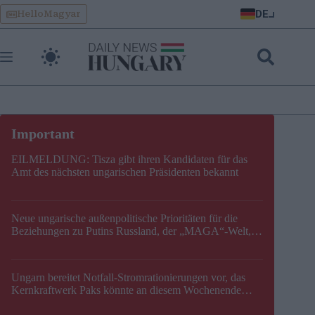
Skip
DE
HelloMagyar
to
content
EILMELDUNG: Tisza gibt ihren Kandidaten für das
Amt des nächsten ungarischen Präsidenten bekannt
Neue ungarische außenpolitische Prioritäten für die
Beziehungen zu Putins Russland, der „MAGA“-Welt,
der EU, der V4, der NATO und dem Balkan festgelegt
Ungarn bereitet Notfall-Stromrationierungen vor, das
Kernkraftwerk Paks könnte an diesem Wochenende
stillgelegt werden