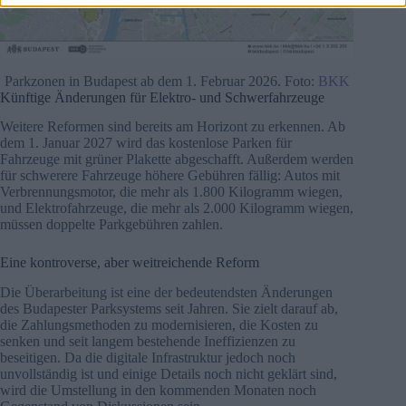
Parkzonen in Budapest ab dem 1. Februar 2026. Foto:
BKK
Künftige Änderungen für Elektro- und Schwerfahrzeuge
Weitere Reformen sind bereits am Horizont zu erkennen. Ab
dem 1. Januar 2027 wird das kostenlose Parken für
Fahrzeuge mit grüner Plakette abgeschafft. Außerdem werden
für schwerere Fahrzeuge höhere Gebühren fällig: Autos mit
Verbrennungsmotor, die mehr als 1.800 Kilogramm wiegen,
und Elektrofahrzeuge, die mehr als 2.000 Kilogramm wiegen,
müssen doppelte Parkgebühren zahlen.
Eine kontroverse, aber weitreichende Reform
Die Überarbeitung ist eine der bedeutendsten Änderungen
des Budapester Parksystems seit Jahren. Sie zielt darauf ab,
die Zahlungsmethoden zu modernisieren, die Kosten zu
senken und seit langem bestehende Ineffizienzen zu
beseitigen. Da die digitale Infrastruktur jedoch noch
unvollständig ist und einige Details noch nicht geklärt sind,
wird die Umstellung in den kommenden Monaten noch