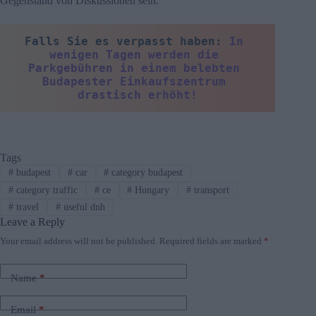
Gegenstand von Diskussionen sein.
Falls Sie es verpasst haben: 
In 
wenigen Tagen werden die 
Parkgebühren in einem belebten 
Budapester Einkaufszentrum 
drastisch erhöht!
Tags
#
budapest
#
car
#
category budapest
#
category traffic
#
ce
#
Hungary
#
transport
#
travel
#
useful dnh
Leave a Reply
Your email address will not be published.
Required fields are marked
*
Name
*
Email
*