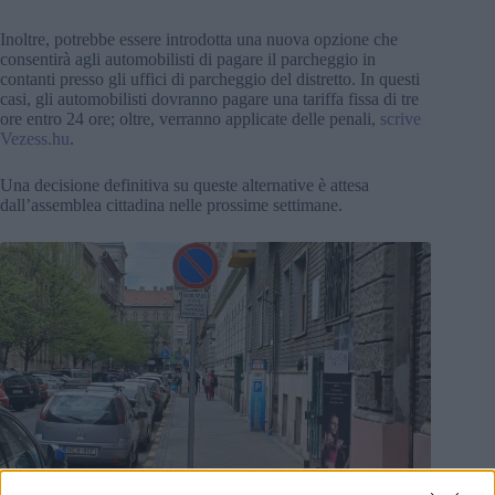
Inoltre, potrebbe essere introdotta una nuova opzione che
consentirà agli automobilisti di pagare il parcheggio in
contanti presso gli uffici di parcheggio del distretto. In questi
casi, gli automobilisti dovranno pagare una tariffa fissa di tre
ore entro 24 ore; oltre, verranno applicate delle penali,
scrive
Vezess.hu
.
Una decisione definitiva su queste alternative è attesa
dall’assemblea cittadina nelle prossime settimane.