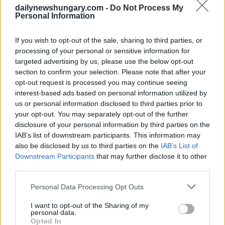
Parcheggio a Erzsébetváros, 7° distretto di Budapest. Foto:
dailynewshungary.com -
Do Not Process My
Personal Information
Facebook/Niedermüller Péter
Le tariffe del parcheggio aumenteranno in modo significativo
If you wish to opt-out of the sale, sharing to third parties, or
Oltre alla transizione digitale, Budapest attuerà anche un
sostanziale aumento delle tariffe dei parcheggi a partire dal 1°
processing of your personal or sensitive information for
luglio, a seguito di una decisione presa due anni fa.
targeted advertising by us, please use the below opt-out
section to confirm your selection. Please note that after your
Le nuove tariffe orarie saranno le seguenti:
opt-out request is processed you may continue seeing
interest-based ads based on personal information utilized by
Zona A:
800 HUF (da 600), nei giorni feriali dalle
us or personal information disclosed to third parties prior to
8.00 alle 22.00.
your opt-out. You may separately opt-out of the further
Zona B:
600 HUF (da 450), nei giorni feriali fino alle
disclosure of your personal information by third parties on the
20:00
IAB’s list of downstream participants. This information may
Zona C:
400 HUF (da 300), nei giorni feriali 8:00-
also be disclosed by us to third parties on the
IAB’s List of
18:00
Zona D:
300 HUF (da 200), nei giorni feriali 8:00-
Downstream Participants
that may further disclose it to other
18:00
third parties.
Please note that this website/app uses one or more Google
Gli sconti previsti, come la riduzione del 25% per gli utenti
Personal Data Processing Opt Outs
services and may gather and store information including but
che pagano tramite l’app BudapestGO o che sono in possesso
di un abbonamento mensile al trasporto pubblico, non
not limited to your visit or usage behaviour. You may click to
I want to opt-out of the Sharing of my
personal data.
possono ancora essere applicati fino a quando la funzione di
grant or deny consent to Google and its third-party tags to
Opted In
parcheggio dell’app non sarà completata.