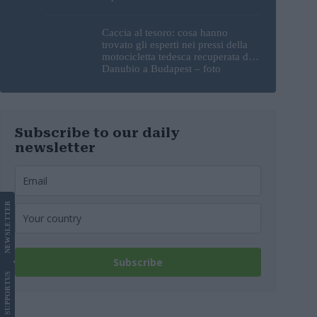
sorprendente
Caccia al tesoro: cosa hanno
trovato gli esperti nei pressi della
motocicletta tedesca recuperata dal
Danubio a Budapest – foto
Subscribe to our daily
newsletter
LETTER
NEWS
Subscribe
US
SUPPORT