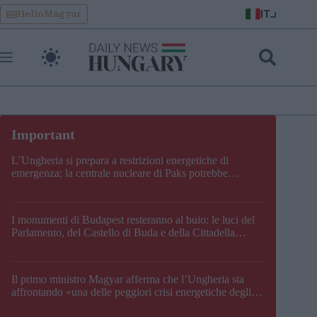
Skip
IT
HelloMagyar
to
content
L’Ungheria si prepara a restrizioni energetiche di
emergenza; la centrale nucleare di Paks potrebbe
chiudere questo fine settimana
I monumenti di Budapest resteranno al buio: le luci del
Parlamento, del Castello di Buda e della Cittadella
verranno spente
Il primo ministro Magyar afferma che l’Ungheria sta
affrontando «una delle peggiori crisi energetiche degli
ultimi decenni» e comunica la nuova data di chiusura di