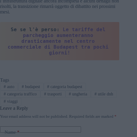
l’infrastruttura digitale ancora incompleta e alcuni dettagli non
risolti, la transizione rimarrà oggetto di dibattito nei prossimi
mesi.
Se se l'è perso: 
Le tariffe del 
parcheggio aumenteranno 
drasticamente nel centro 
commerciale di Budapest tra pochi 
giorni!
Tags
#
auto
#
budapest
#
categoria budapest
#
categoria traffico
#
trasporti
#
ungheria
#
utile dnh
#
viaggi
Leave a Reply
Your email address will not be published.
Required fields are marked
*
Name
*