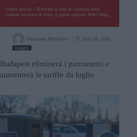
Paks
Ultime notizie – Rivelata la data di chiusura della
centrale nucleare di Paks; il primo ministro Péter Magyar
afferma che l’Ungheria potrebbe trovarsi ad affrontare
una crisi energetica
Hetzmann Mercédesz
April 18, 2026
viaggio
Budapest eliminerà i parcometri e
aumenterà le tariffe da luglio