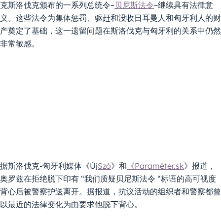
克斯洛伐克颁布的一系列总统令–
贝尼斯法令
–继续具有法律意
义。这些法令为集体惩罚、驱赶和没收日耳曼人和匈牙利人的财
产奠定了基础，这一遗留问题在斯洛伐克与匈牙利的关系中仍然
非常敏感。
据斯洛伐克-匈牙利媒体《Új
Szó
》和
《Paraméter.sk
》报道，
奥罗兹在拒绝脱下印有 “我们质疑贝尼斯法令 “标语的高可视度
背心后被警察护送离开。据报道，抗议活动的组织者和警察都曾
以最近的法律变化为由要求他脱下背心。