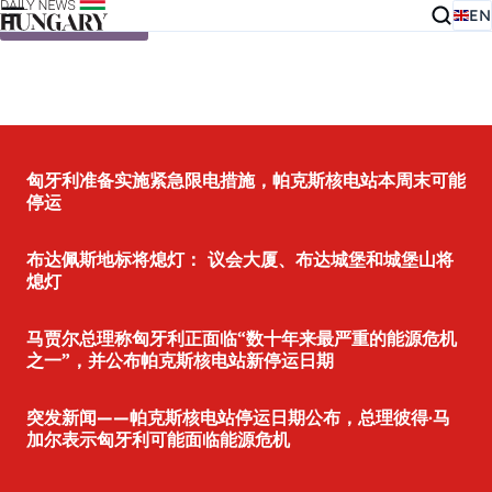
EN
Skip to content
匈牙利准备实施紧急限电措施，帕克斯核电站本周末可能
停运
布达佩斯地标将熄灯： 议会大厦、布达城堡和城堡山将
熄灯
马贾尔总理称匈牙利正面临“数十年来最严重的能源危机
之一”，并公布帕克斯核电站新停运日期
突发新闻——帕克斯核电站停运日期公布，总理彼得·马
加尔表示匈牙利可能面临能源危机