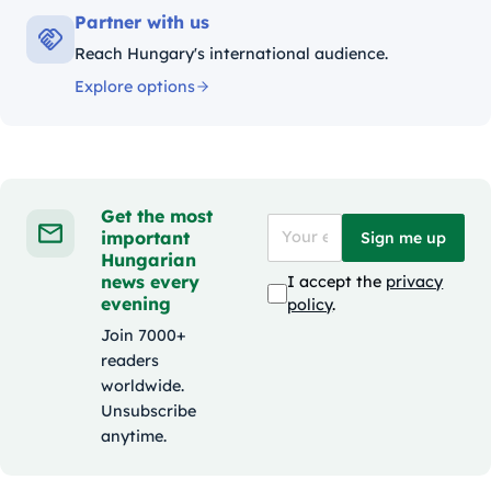
Partner with us
Reach Hungary's international audience.
Explore options
Get the most
important
Sign me up
Hungarian
news every
I accept the
privacy
evening
policy
.
Join 7000+
readers
worldwide.
Unsubscribe
anytime.