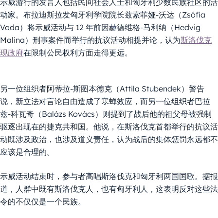
示威游行的发言人包括民间社会人士和匈牙利少数民族社区的活
动家。布拉迪斯拉发匈牙利学院院长兹索菲娅-沃达（Zsófia
Voda）将示威活动与 12 年前因赫德维格-马利纳（Hedvig
Malina）刑事案件而举行的抗议活动相提并论，认为
斯洛伐克
现政府
在限制公民权利方面走得更远。
另一位组织者阿蒂拉-斯图本德克（Attila Stubendek）警告
说，新立法对言论自由造成了寒蝉效应，而另一位组织者巴拉
兹-科瓦奇（Balázs Kovács）则提到了战后他的祖父母被强制
驱逐出现在的捷克共和国。他说，在斯洛伐克首都举行的抗议活
动既涉及政治，也涉及道义责任，认为战后的集体惩罚永远都不
应该是合理的。
示威活动结束时，参与者高唱斯洛伐克和匈牙利两国国歌。据报
道，人群中既有斯洛伐克人，也有匈牙利人，这表明反对这些法
令的不仅仅是一个民族。