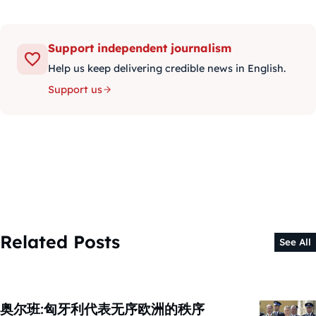
Support independent journalism
Help us keep delivering credible news in English.
Support us
Related Posts
See All
奥尔班:匈牙利代表无序欧洲的秩序