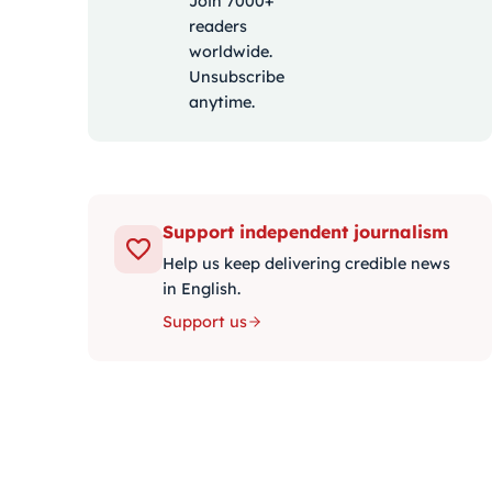
Join 7000+
readers
worldwide.
Unsubscribe
anytime.
Support independent journalism
Help us keep delivering credible news
in English.
Support us