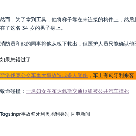
然而，为了拿到工具，他将梯子靠在未连接的构件上，然后
在了这名 34 岁的男子身上。
消防员和他的同事将他从板下救出，但医护人员只能确认他
如果您错过了
斯洛伐克公交车重大事故造成多人受伤
，车上有匈牙利乘客
致命碰撞：
一名妇女在布达佩斯交通枢纽被公共汽车撞死
Tags:
inpr
事故
匈牙利
奥地利
类别 闪电新闻