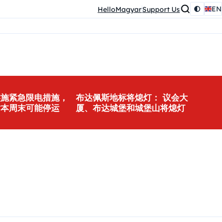
EN
HelloMagyar
Support Us
实施紧急限电措施，
布达佩斯地标将熄灯： 议会大
站本周末可能停运
厦、布达城堡和城堡山将熄灯