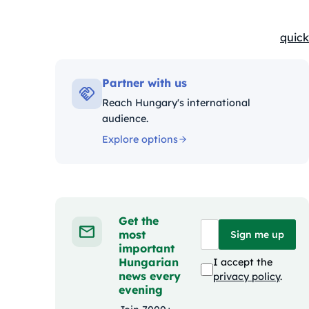
quick
Kateg
Partner with us
Reach Hungary's international
audience.
Explore options
Get the
most
Sign me up
important
Hungarian
I accept the
news every
privacy policy
.
evening