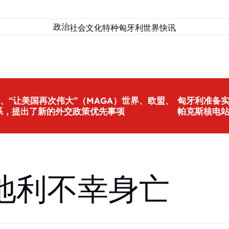
政治
社会
文化
特种匈牙利
世界
快讯
、“让美国再次伟大”（MAGA）世界、欧盟、
匈牙利准备
系，提出了新的外交政策优先事项
帕克斯核电
地利不幸身亡