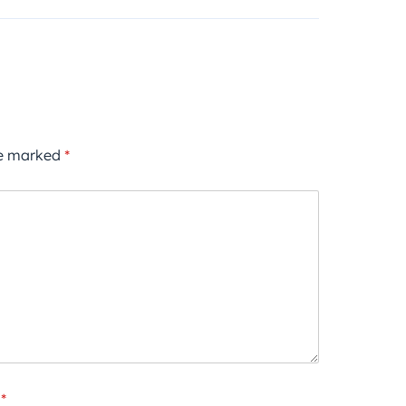
re marked
*
*