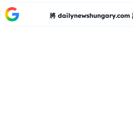
將 dailynewshungary.c