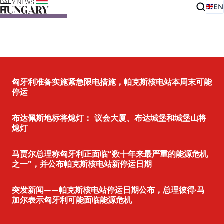
EN
Skip to content
匈牙利准备实施紧急限电措施，帕克斯核电站本周末可能
停运
布达佩斯地标将熄灯： 议会大厦、布达城堡和城堡山将
熄灯
马贾尔总理称匈牙利正面临“数十年来最严重的能源危机
之一”，并公布帕克斯核电站新停运日期
突发新闻——帕克斯核电站停运日期公布，总理彼得·马
加尔表示匈牙利可能面临能源危机