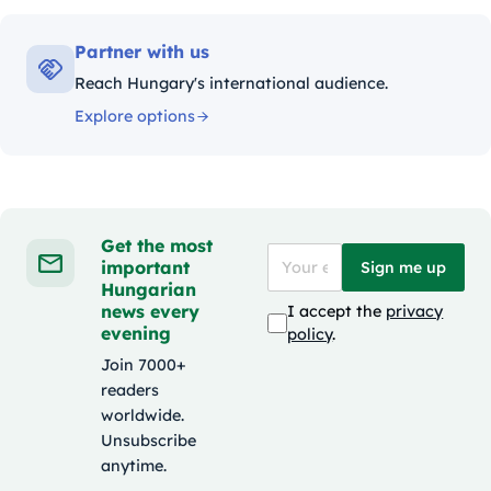
Partner with us
Reach Hungary's international audience.
Explore options
Get the most
important
Sign me up
Hungarian
news every
I accept the
privacy
evening
policy
.
Join 7000+
readers
worldwide.
Unsubscribe
anytime.