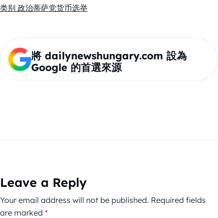
类别 政治
蒂萨党
货币
选举
將 dailynewshungary.com 設為
Google 的首選來源
Leave a Reply
Your email address will not be published.
Required fields
are marked
*