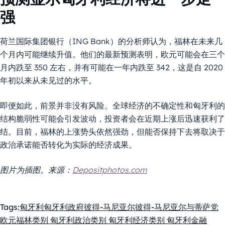
强
荷兰国际集团银行（ING Bank）的分析师认为，福林在未来几
个月内可能继续升值。他们的最新预测表明，欧元可能会在三个
月内跌至 350 左右，并有可能在一年内跌至 342，这是自 2020
年初以来从未见过的水平。
即便如此，前景并非没有风险。全球经济的不确定性和匈牙利的
结构脆弱性可能会引发波动，投资者会在近期上涨后迅速获利了
结。目前，福林的上涨势头依然强劲，但能否保持下去将取决于
政治承诺能否转化为实际的经济成果。
图片为插图。来源：
Depositphotos.com
Tags:
匈牙利
匈牙利政府
彼得-马尼亚尔
彼得-马尼亚尔与蒂萨党
欧元
福林
类别 匈牙利政治
类别 匈牙利经济
类别 匈牙利金融