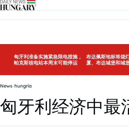
Skip to content
匈牙利准备实施紧急限电措施，
布达佩斯地标将熄灯
帕克斯核电站本周末可能停运
厦、布达城堡和城
News
hungria
匈牙利经济中最活