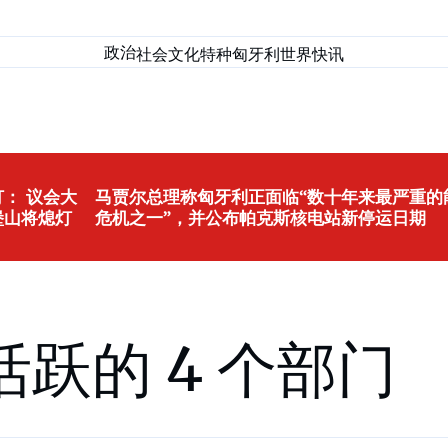
政治
社会
文化
特种匈牙利
世界
快讯
： 议会大
马贾尔总理称匈牙利正面临“数十年来最严重的
堡山将熄灯
危机之一”，并公布帕克斯核电站新停运日期
跃的 4 个部门