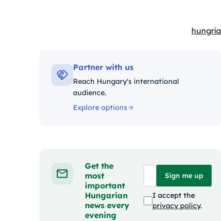
hungria
Kategór
Partner with us
Reach Hungary's international
audience.
Explore options
Get the
most
Sign me up
important
Hungarian
I accept the
news every
privacy policy
.
evening