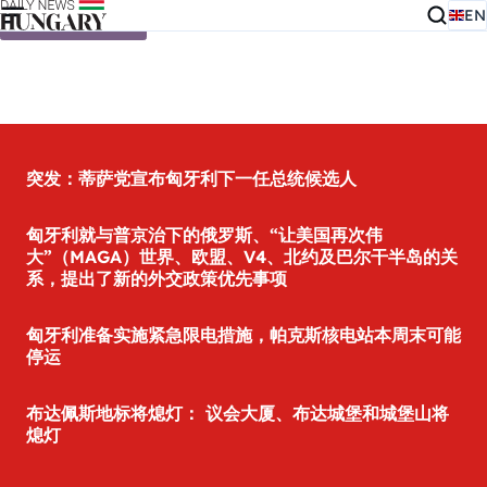
EN
Skip to content
突发：蒂萨党宣布匈牙利下一任总统候选人
匈牙利就与普京治下的俄罗斯、“让美国再次伟
大”（MAGA）世界、欧盟、V4、北约及巴尔干半岛的关
系，提出了新的外交政策优先事项
匈牙利准备实施紧急限电措施，帕克斯核电站本周末可能
停运
布达佩斯地标将熄灯： 议会大厦、布达城堡和城堡山将
熄灯