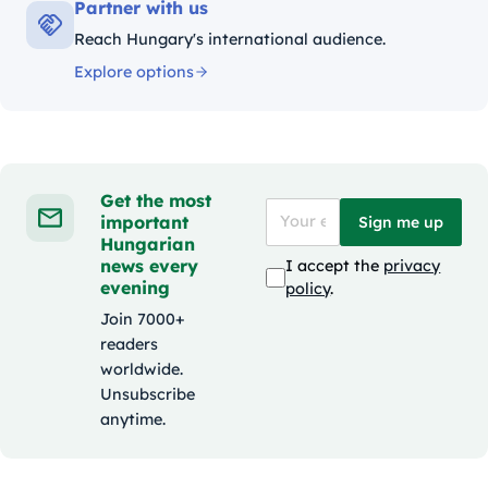
Partner with us
Reach Hungary's international audience.
Explore options
Get the most
important
Sign me up
Hungarian
news every
I accept the
privacy
evening
policy
.
Join 7000+
readers
worldwide.
Unsubscribe
anytime.