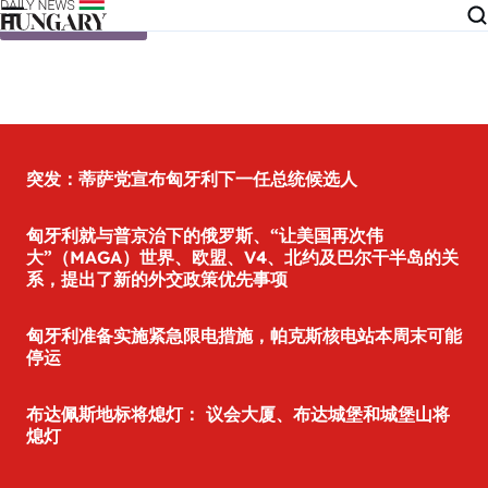
Skip to content
突发：蒂萨党宣布匈牙利下一任总统候选人
匈牙利就与普京治下的俄罗斯、“让美国再次伟
大”（MAGA）世界、欧盟、V4、北约及巴尔干半岛的关
系，提出了新的外交政策优先事项
匈牙利准备实施紧急限电措施，帕克斯核电站本周末可能
停运
布达佩斯地标将熄灯： 议会大厦、布达城堡和城堡山将
熄灯