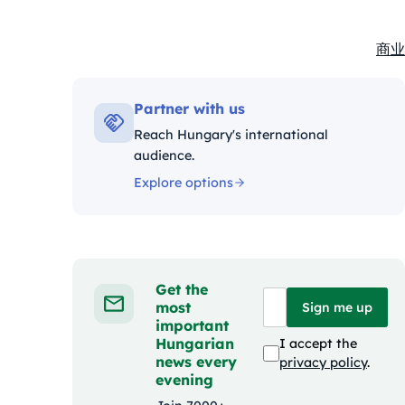
商业
Kate
Partner with us
Reach Hungary's international
audience.
Explore options
Get the
most
Sign me up
important
Hungarian
I accept the
news every
privacy policy
.
evening