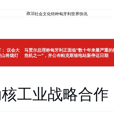
政治
社会
文化
特种匈牙利
世界
快讯
： 议会大
马贾尔总理称匈牙利正面临“数十年来最严重的
堡山将熄灯
危机之一”，并公布帕克斯核电站新停运日期
动核工业战略合作