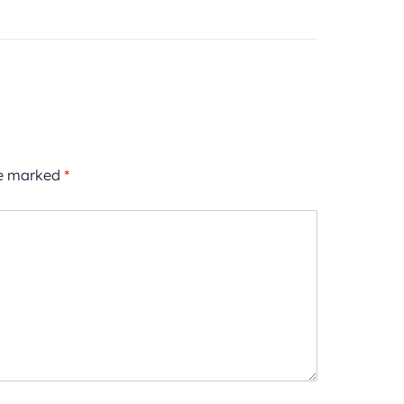
re marked
*