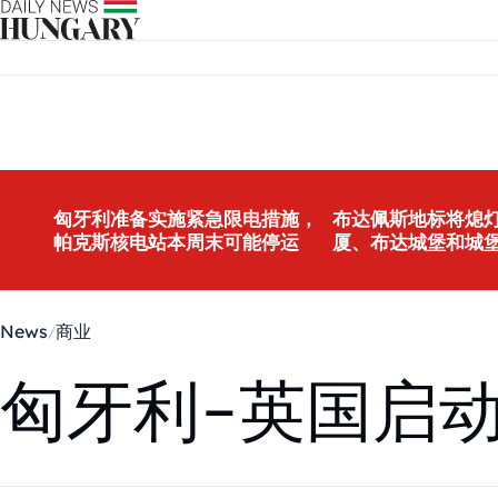
Skip to content
匈牙利准备实施紧急限电措施，
布达佩斯地标将熄灯
帕克斯核电站本周末可能停运
厦、布达城堡和城
News
商业
匈牙利-英国启