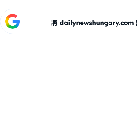
將 dailynewshungary.c