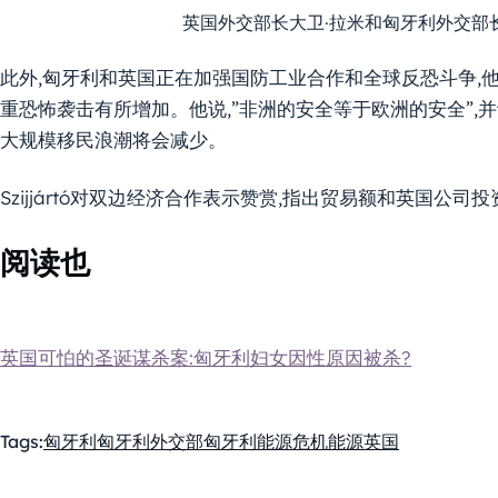
英国外交部长大卫·拉米和匈牙利外交部
此外,匈牙利和英国正在加强国防工业合作和全球反恐斗争,他
重恐怖袭击有所增加。他说,”非洲的安全等于欧洲的安全”
大规模移民浪潮将会减少。
Szijjártó对双边经济合作表示赞赏,指出贸易额和英国公
阅读也
英国可怕的圣诞谋杀案:匈牙利妇女因性原因被杀?
Tags:
匈牙利
匈牙利外交部
匈牙利能源危机
能源
英国