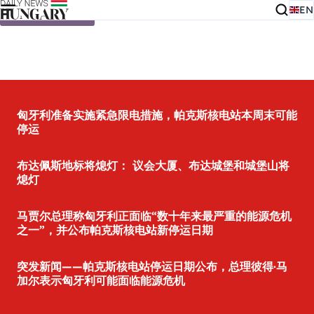
EN
Skip to content
匈牙利准备实施紧急限电措施，帕克斯核电站本周末可能
停运
布达佩斯地标将熄灯： 议会大厦、布达城堡和城堡山将
熄灯
马贾尔总理称匈牙利正面临“数十年来最严重的能源危机
之一”，并公布帕克斯核电站新停运日期
突发新闻——帕克斯核电站停运日期公布，总理彼得·马
加尔表示匈牙利可能面临能源危机