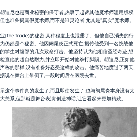
胡迪尼也是商业秘密的保守者,热衷于起诉其他魔术师滥用版权,
但也准备揭露假魔术师,而不是唯灵论者,尤其是”真实”魔术师。
业(the trade)的秘密,某种程度上也泄露了。但他自己消失的行
为仍然是个秘密。他因阑尾炎正式死亡,据传他受到一名挑战他
的学生对腹部的几次致命打击。他坚持认为他相信圣经奇迹,想
检查他的超自然耐力,并立即开始对他拳打脚踢。胡迪尼,正如他
声称的那样,没有准备好忍受这样的攻击。他痛苦地度过了两天,
据说在舞台上晕倒了,一段时间后在医院去世。
示这个事件真的发生了,而且即使发生了,也与阑尾炎本身没有太
大关系,但那就是舞台表演:创造神话,让它看起来更加精致。