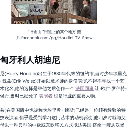
“旧金山.”街道上的某个地方 照
片:facebook.com/pg/Houdini-TV-Show
匈牙利人胡迪尼
尼(Harry Houdini)出生于1880年代末的纽约市,当时少年埃里克
· 魏兹(Erik Weisz)开始以魔术师的身份表演,不得不寻找一个艺
术化名,他的选择是继他之后创作一个
法国同事
让-欧仁·罗伯特-
侯丹,当时已经死了
表演者
也是行业的重要人物。
兹(在美国版中也被称为埃里希 · 魏斯)已经是一位颇有经验的特
技表演者,似乎是受到学习这门艺术的动机驱使,他四岁时就与父
母以一种典型的中欧或东欧移民方式抵达美国:搭乘一艘从汉堡