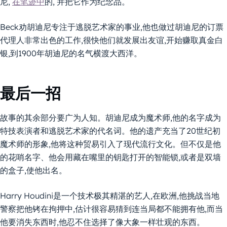
尼,
在笔迹中
的, 并把它作为纪念品。
Beck劝胡迪尼专注于逃脱艺术家的事业,他也做过胡迪尼的订票
代理人非常出色的工作,很快他们就发展出友谊,开始赚取真金白
银,到1900年胡迪尼的名气横渡大西洋。
最后一招
故事的其余部分要广为人知。胡迪尼成为魔术师,他的名字成为
特技表演者和逃脱艺术家的代名词。他的遗产充当了20世纪初
魔术师的形象,他将这种贸易引入了现代流行文化。但不仅是他
的花哨名字、他会用藏在嘴里的钥匙打开的智能锁,或者是双墙
的盒子,使他出名。
Harry Houdini是一个技术极其精湛的艺人,在欧洲,他挑战当地
警察把他铐在拘押中,估计很容易猜到连当局都不能拥有他,而当
他要消失东西时,他忍不住选择了像大象一样壮观的东西。