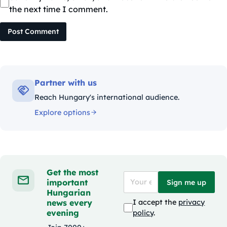
the next time I comment.
Post Comment
Partner with us
Reach Hungary's international audience.
Explore options
Get the most
important
Sign me up
Hungarian
news every
I accept the
privacy
evening
policy
.