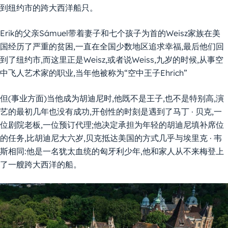
到纽约市的跨大西洋船只。
Erik的父亲Sámuel带着妻子和七个孩子为首的Weisz家族在美
国经历了严重的贫困,一直在全国少数地区追求幸福,最后他们回
到了纽约市,而这里正是Weisz,或者说Weiss,九岁的时候,从事空
中飞人艺术家的职业,当年他被称为“空中王子Ehrich”
但(事业方面)当他成为胡迪尼时,他既不是王子,也不是特别高,演
艺的最初几年也没有成功,开创性的时刻是遇到了马丁 · 贝克,一
位剧院老板,一位预订代理;他决定承担为年轻的胡迪尼填补席位
的任务,比胡迪尼大六岁,贝克抵达美国的方式几乎与埃里克 · 韦
斯相同:他是一名犹太血统的匈牙利少年,他和家人从不来梅登上
了一艘跨大西洋的船。