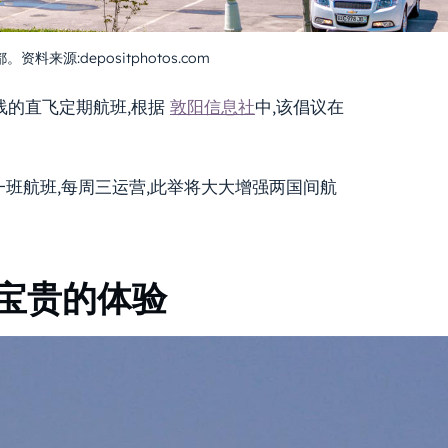
料来源:depositphotos.com
干航线的直飞定期航班,根据
敦阳信息社
中,该倡议在
增设一班航班,每周三运营,此举将大大增强两国间航
宝贵的体验