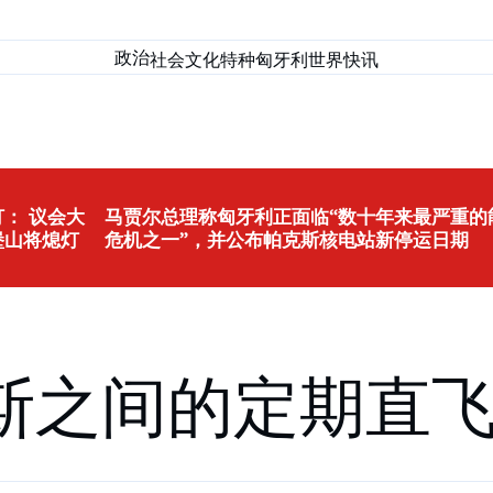
政治
社会
文化
特种匈牙利
世界
快讯
： 议会大
马贾尔总理称匈牙利正面临“数十年来最严重的
堡山将熄灯
危机之一”，并公布帕克斯核电站新停运日期
斯之间的定期直