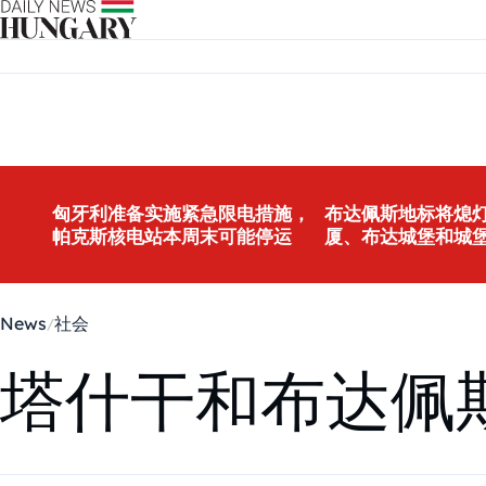
Skip to content
匈牙利准备实施紧急限电措施，
布达佩斯地标将熄灯
帕克斯核电站本周末可能停运
厦、布达城堡和城
News
社会
塔什干和布达佩