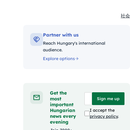
社会
Kate
Partner with us
Reach Hungary's international
audience.
Explore options
Get the
most
Sign me up
important
Hungarian
I accept the
news every
privacy policy
.
evening