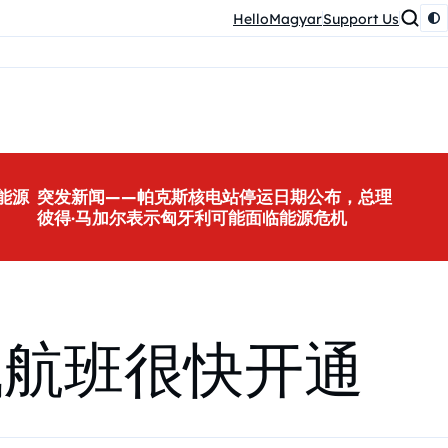
HelloMagyar
Support Us
能源
突发新闻——帕克斯核电站停运日期公布，总理
彼得·马加尔表示匈牙利可能面临能源危机
飞航班很快开通