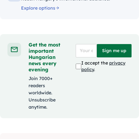
Explore options
Get the most
important
Sign me up
Hungarian
news every
I accept the
privacy
evening
policy
.
Join 7000+
readers
worldwide.
Unsubscribe
anytime.