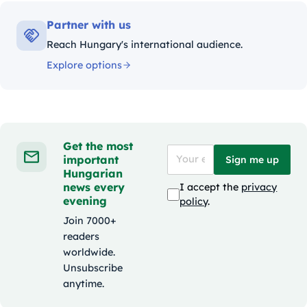
Partner with us
Reach Hungary's international audience.
Explore options
Get the most
important
Sign me up
Hungarian
news every
I accept the
privacy
evening
policy
.
Join 7000+
readers
worldwide.
Unsubscribe
anytime.