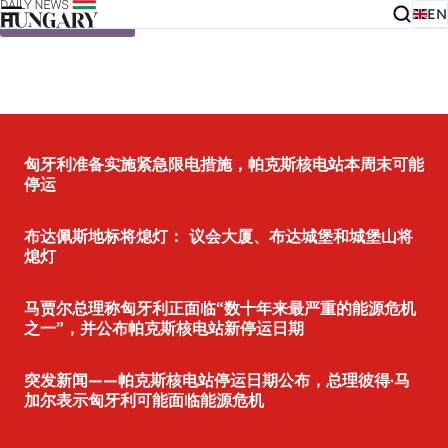
EN
Skip to content
匈牙利准备实施紧急限电措施，帕克斯核电站本周末可能
停运
布达佩斯地标将熄灯： 议会大厦、布达城堡和城堡山将
熄灯
马贾尔总理称匈牙利正面临“数十年来最严重的能源危机
之一”，并公布帕克斯核电站新停运日期
突发新闻——帕克斯核电站停运日期公布，总理彼得·马
加尔表示匈牙利可能面临能源危机