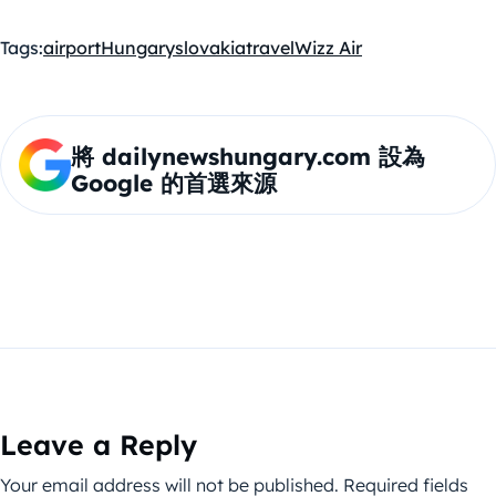
Tags:
airport
Hungary
slovakia
travel
Wizz Air
將 dailynewshungary.com 設為
Google 的首選來源
Leave a Reply
Your email address will not be published.
Required fields