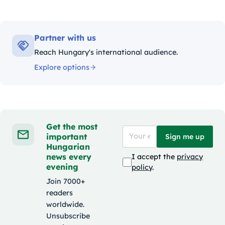
Partner with us
Reach Hungary's international audience.
Explore options
Get the most
important
Sign me up
Hungarian
news every
I accept the
privacy
evening
policy
.
Join 7000+
readers
worldwide.
Unsubscribe