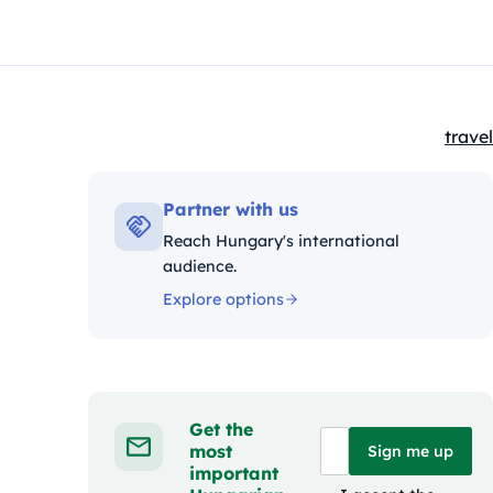
travel
Kateg
Partner with us
Reach Hungary's international
audience.
Explore options
Get the
most
Sign me up
important