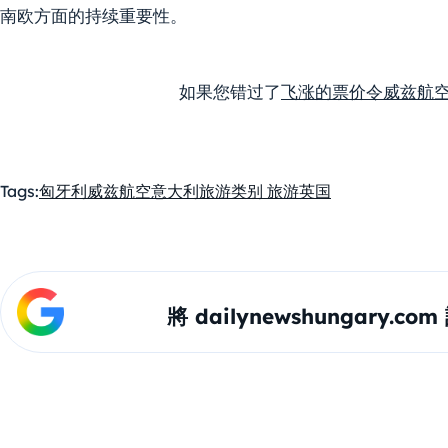
南欧方面的持续重要性。
如果您错过了
飞涨的票价令威兹航
Tags:
匈牙利
威兹航空
意大利
旅游
类别 旅游
英国
將 dailynewshungary.c