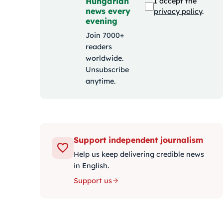
Hungarian
I accept the
news every
privacy policy
.
evening
Join 7000+
readers
worldwide.
Unsubscribe
anytime.
Support independent journalism
Help us keep delivering credible news
in English.
Support us