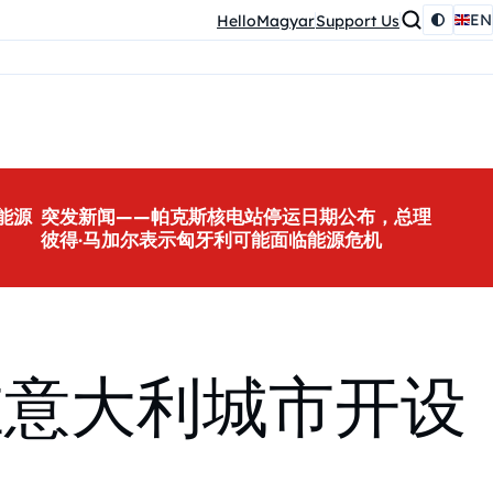
EN
HelloMagyar
Support Us
能源
突发新闻——帕克斯核电站停运日期公布，总理
彼得·马加尔表示匈牙利可能面临能源危机
在意大利城市开设