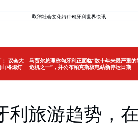
政治
社会
文化
特种匈牙利
世界
快讯
： 议会大
马贾尔总理称匈牙利正面临“数十年来最严重的
堡山将熄灯
危机之一”，并公布帕克斯核电站新停运日期
牙利旅游趋势，