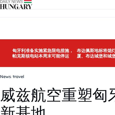
Skip to content
匈牙利准备实施紧急限电措施，
布达佩斯地标将熄灯
帕克斯核电站本周末可能停运
厦、布达城堡和城
News
travel
威兹航空重塑匈
新基地