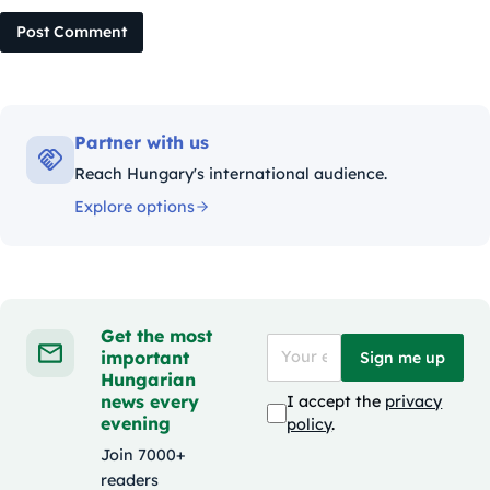
Post Comment
Partner with us
Reach Hungary's international audience.
Explore options
Get the most
important
Sign me up
Hungarian
news every
I accept the
privacy
evening
policy
.
Join 7000+
readers