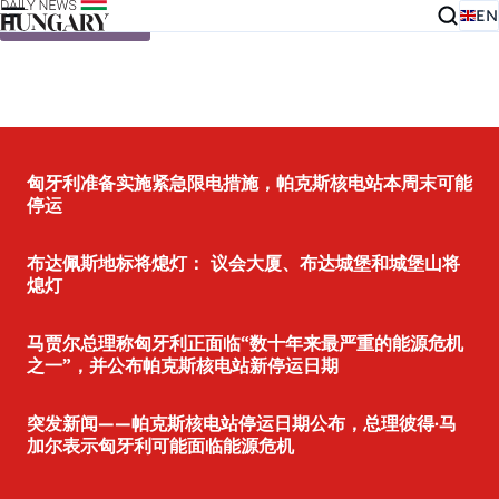
EN
Skip to content
匈牙利准备实施紧急限电措施，帕克斯核电站本周末可能
停运
布达佩斯地标将熄灯： 议会大厦、布达城堡和城堡山将
熄灯
马贾尔总理称匈牙利正面临“数十年来最严重的能源危机
之一”，并公布帕克斯核电站新停运日期
突发新闻——帕克斯核电站停运日期公布，总理彼得·马
加尔表示匈牙利可能面临能源危机