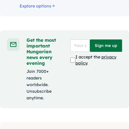
Explore options
Get the most
important
Sign me up
Hungarian
news every
I accept the
privacy
evening
policy
.
Join 7000+
readers
worldwide.
Unsubscribe
anytime.