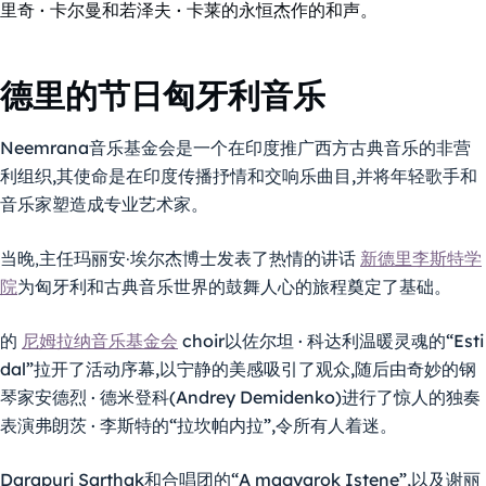
里奇 · 卡尔曼和若泽夫 · 卡莱的永恒杰作的和声。
德里的节日匈牙利音乐
Neemrana音乐基金会是一个在印度推广西方古典音乐的非营
利组织,其使命是在印度传播抒情和交响乐曲目,并将年轻歌手和
音乐家塑造成专业艺术家。
当晚,主任玛丽安·埃尔杰博士发表了热情的讲话
新德里李斯特学
院
为匈牙利和古典音乐世界的鼓舞人心的旅程奠定了基础。
的
尼姆拉纳音乐基金会
choir以佐尔坦 · 科达利温暖灵魂的“Esti
dal”拉开了活动序幕,以宁静的美感吸引了观众,随后由奇妙的钢
琴家安德烈 · 德米登科(Andrey Demidenko)进行了惊人的独奏
表演弗朗茨 · 李斯特的“拉坎帕内拉”,令所有人着迷。
Darapuri Sarthak和合唱团的“A magyarok Istene”,以及谢丽