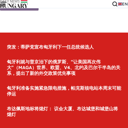
EN
Skip to content
突发：蒂萨党宣布匈牙利下一任总统候选人
匈牙利就与普京治下的俄罗斯、“让美国再次伟
大”（MAGA）世界、欧盟、V4、北约及巴尔干半岛的关
系，提出了新的外交政策优先事项
匈牙利准备实施紧急限电措施，帕克斯核电站本周末可能
停运
布达佩斯地标将熄灯： 议会大厦、布达城堡和城堡山将
熄灯