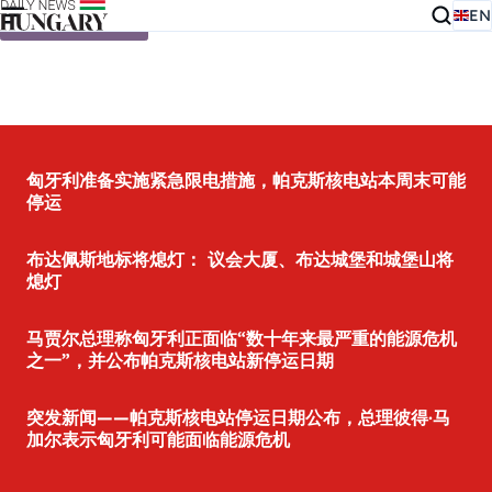
EN
Skip to content
匈牙利准备实施紧急限电措施，帕克斯核电站本周末可能
停运
布达佩斯地标将熄灯： 议会大厦、布达城堡和城堡山将
熄灯
马贾尔总理称匈牙利正面临“数十年来最严重的能源危机
之一”，并公布帕克斯核电站新停运日期
突发新闻——帕克斯核电站停运日期公布，总理彼得·马
加尔表示匈牙利可能面临能源危机