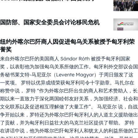
国防部、国家安全委员会讨论移民危机
纽约外喀尔巴阡商人因促进匈乌关系被授予匈牙利荣
誉奖
来自外喀尔巴阡的美国商人 Sándor Róth 被授予匈牙利国家
奖，以表彰他为加强匈乌关系所做的工作。匈牙利外交部议会国
务秘书莱文特-马尼亚尔（Levente Magyar）于周日颁发了这
一奖项。 罗特以优异成绩荣获匈牙利司令十字勋章。马扎尔在
称赞中说， 罗特 “作为外喀尔巴阡出生的商人和艺术赞助人，长
期以来一直致力于深化两国睦邻友好关系，为加强经济、社会和
文化联系以及促进相互理解做了大量工作”。 马尼亚尔 说，自战
争开始以来，罗特还为外喀尔巴阡匈牙利人的人道主义援助做出
了贡献，并为匈牙利日益壮大的乌克兰社区提供了帮助。 罗特
在讲话中说，他为外喀尔巴阡匈牙利人和犹太人的利益所做的工