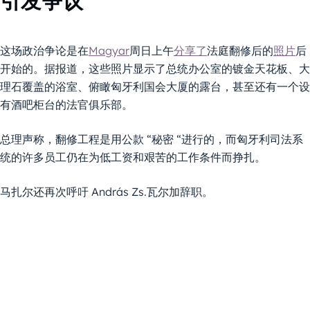
引发争议
这场政治争论是在
Magyar
周日上午
分享了
法庭翻修后的
照片
后
开始的。据报道，这些照片显示了总统办公室的镀金天花板、大
理石覆盖的浴室、俯瞰匈牙利国会大厦的露台，甚至还有一个设
有酒吧柜台的法官俱乐部。
总理声称，翻修工程是用公款 “秘密 “进行的，而匈牙利司法系
统的许多员工仍在为低工资和艰苦的工作条件而挣扎。
马扎尔还再次呼吁 András Zs.瓦尔加辞职。