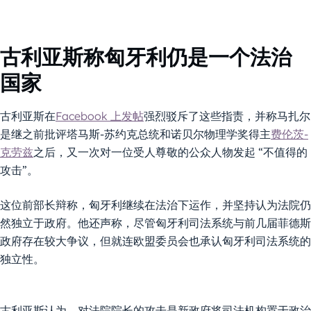
古利亚斯称匈牙利仍是一个法治
国家
古利亚斯在
Facebook 上发帖
强烈驳斥了这些指责，并称马扎尔
是继之前批评塔马斯-苏约克总统和诺贝尔物理学奖得主
费伦茨-
克劳兹
之后，又一次对一位受人尊敬的公众人物发起 “不值得的
攻击”。
这位前部长辩称，匈牙利继续在法治下运作，并坚持认为法院仍
然独立于政府。他还声称，尽管匈牙利司法系统与前几届菲德斯
政府存在较大争议，但就连欧盟委员会也承认匈牙利司法系统的
独立性。
古利亚斯认为，对法院院长的攻击是新政府将司法机构置于政治