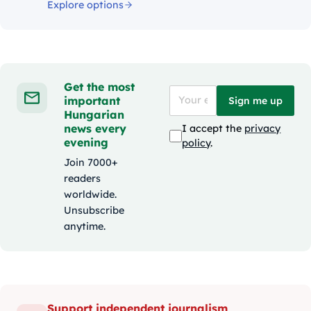
Explore options
Get the most
important
Sign me up
Hungarian
news every
I accept the
privacy
evening
policy
.
Join 7000+
readers
worldwide.
Unsubscribe
anytime.
Support independent journalism