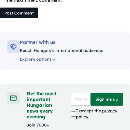
the next time I comment.
Post Comment
Partner with us
Reach Hungary's international audience.
Explore options
Get the most
important
Sign me up
Hungarian
news every
I accept the
privacy
evening
policy
.
Join 7000+