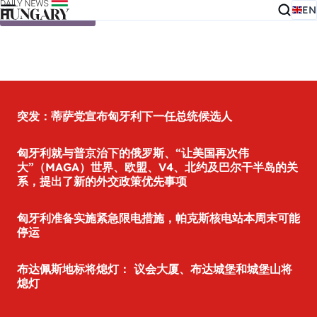
EN
Skip to content
突发：蒂萨党宣布匈牙利下一任总统候选人
匈牙利就与普京治下的俄罗斯、“让美国再次伟
大”（MAGA）世界、欧盟、V4、北约及巴尔干半岛的关
系，提出了新的外交政策优先事项
匈牙利准备实施紧急限电措施，帕克斯核电站本周末可能
停运
布达佩斯地标将熄灯： 议会大厦、布达城堡和城堡山将
熄灯