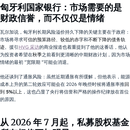
匈牙利国家银行：市场需要的是
财政信誉，而不仅仅是情绪
瓦尔加说，匈牙利长期风险溢价持久下降的关键主要在于政府：
市场将寻求
可信的预算路径
、
较低的赤字
和
不断下降的债务轨
迹
。援引
HVG 采访
的商业报道也着重提到了他的这番话，他认
为投资者希望在
秋季
之前看到更清晰的中期财政计划，因为市场
情绪的最初 “宽限期 “可能会消退。
他还谈到了通胀风险：虽然近期通胀有所缓解，但他表示，能源
成本上升的第二轮效应可能会在 2026 年晚些时候将通胀率推
回
到 5%以上
，这也凸显了央行将信誉和严格的操作纪律放在首位
的原因。
从 2026 年 7 月起，私募股权基金