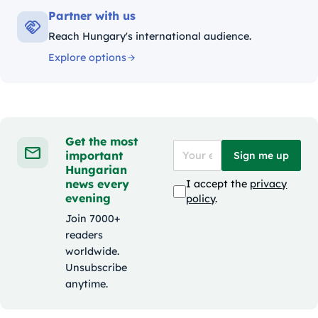
Partner with us
Reach Hungary's international audience.
Explore options
Get the most
important
Sign me up
Hungarian
news every
I accept the
privacy
evening
policy
.
Join 7000+
readers
worldwide.
Unsubscribe
anytime.