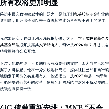
所有权将更加明显
采访中最具政治敏感性的问题之一是匈牙利
私募股权基金
行业的
透明度，批评者长期以来一直将其描述为所有权不透明的渠道。
瓦尔加证实，在匈牙利反洗钱框架修订之后，
封闭式投资基金及
其基金经理
必须披露其
实际所有人
。预计从
2026 年 7 月
起，这
些数据将向公众开放。
不过，他提醒说，不要期待会有戏剧性的披露，因为当局已经掌
握了关键信息。他在一旁尖锐地补充道，媒体往往已经相当准确
地确定了可能的实益拥有人。他还指出，从
2027 年
起，匈牙利
可能需要进行额外的改革，使匈牙利的系统与欧盟不断发展的反
洗钱规则保持一致。
4iG 债券重新安排：MNB “不会