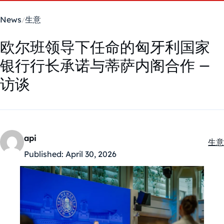
News
生意
欧尔班领导下任命的匈牙利国家
银行行长承诺与蒂萨内阁合作 –
访谈
api
生意
Kate
Published:
April 30, 2026