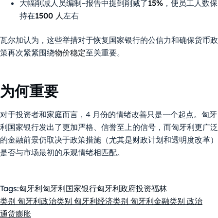
大幅削减人员编制–报告中提到削减了
15%
，使员工人数保
持在
1500 人
左右
瓦尔加认为，这些举措对于恢复国家银行的公信力和确保货币政
策再次紧紧围绕
物价稳定
至关重要。
为何重要
对于投资者和家庭而言，4 月份的情绪改善只是一个起点。匈牙
利国家银行发出了更加严格、信誉至上的信号，而匈牙利更广泛
的金融前景仍取决于政策措施（尤其是财政计划和透明度改革）
是否与市场最初的乐观情绪相匹配。
Tags:
匈牙利
匈牙利国家银行
匈牙利政府
投资
福林
类别 匈牙利政治
类别 匈牙利经济
类别 匈牙利金融
类别 政治
通货膨胀