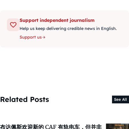
Support independent journalism
Help us keep delivering credible news in English.
Support us
Related Posts
See All
布达佩斯欢迎新的 CAF 有轨电车，但并非