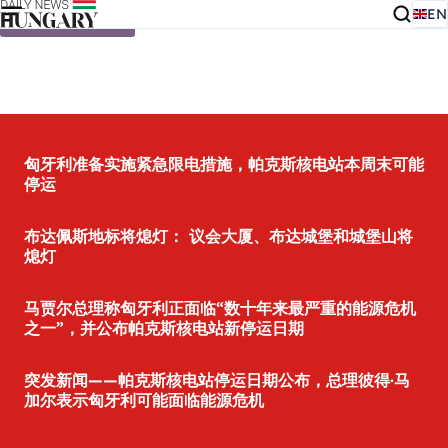
EN
Skip to content
匈牙利准备实施紧急限电措施，帕克斯核电站本周末可能
停运
布达佩斯地标将熄灯： 议会大厦、布达城堡和城堡山将
熄灯
马贾尔总理称匈牙利正面临“数十年来最严重的能源危机
之一”，并公布帕克斯核电站新停运日期
突发新闻——帕克斯核电站停运日期公布，总理彼得·马
加尔表示匈牙利可能面临能源危机