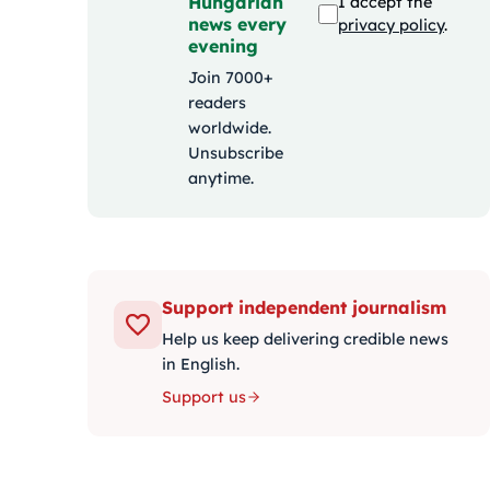
Hungarian
I accept the
news every
privacy policy
.
evening
Join 7000+
readers
worldwide.
Unsubscribe
anytime.
Support independent journalism
Help us keep delivering credible news
in English.
Support us