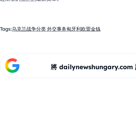
Tags:
乌克兰战争
分类 外交事务
匈牙利
欧盟
金钱
將 dailynewshungary.c