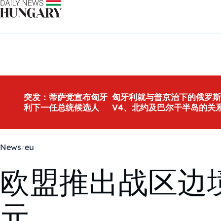
Skip to content
突发：蒂萨党宣布匈牙
匈牙利就与普京治下的俄罗斯
利下一任总统候选人
V4、北约及巴尔干半岛的关
News
eu
欧盟推出战区边
元