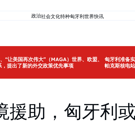
政治
社会
文化
特种匈牙利
世界
快讯
、“让美国再次伟大”（MAGA）世界、欧盟、
匈牙利准备
系，提出了新的外交政策优先事项
帕克斯核电
境援助，匈牙利