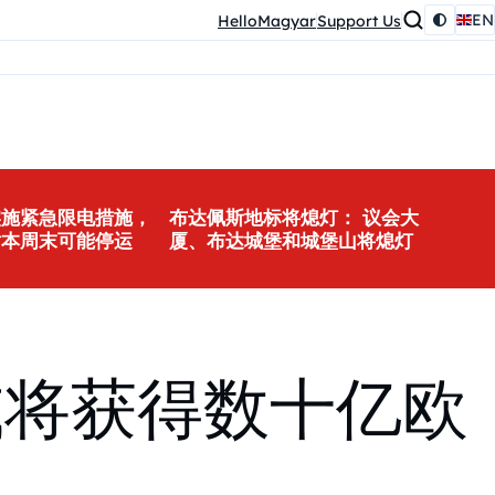
EN
HelloMagyar
Support Us
实施紧急限电措施，
布达佩斯地标将熄灯： 议会大
站本周末可能停运
厦、布达城堡和城堡山将熄灯
或将获得数十亿欧